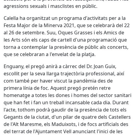
agressions sexuals i masclistes en públic.
Calella ha organitzat un programa d'activitats per a la
Festa Major de la Minerva 2021, que se celebrarà del 22
al 26 de setembre. Suu, Oques Grasses i els Amics de
les Arts són els caps de cartell d'una programació que
torna a contemplar la presència de públic als concerts,
que se celebraran a l'envelat de la platja.
Enguany, el pregó anirà a càrrec del Dr. Joan Guix,
escollit per la seva llarga trajectòria professional, així
com també per haver viscut la pandèmia des de
primera línia de foc. Aquest pregó pretén retre
homenatge a totes les dones i homes del sector sanitari
que han fet i fan un treball incansable cada dia. Durant
l'acte, tothom podrà gaudir de la presència de tots els
Gegants de la ciutat, d'un pilar de quatre dels Castellers
de l'Alt Maresme, els Maduixots, i de focs artificials des
del terrat de l'Ajuntament Vell anunciant l'inici de les