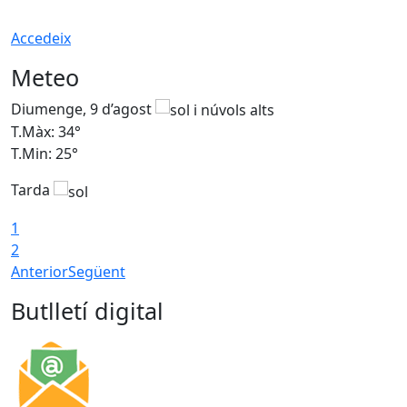
Accedeix
Meteo
Diumenge, 9 d’agost
D
T.Màx: 34°
T
T.Min: 25°
T
Tarda
T
1
2
Anterior
Següent
Butlletí digital