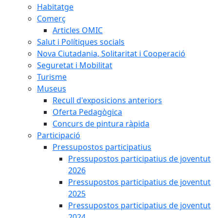
Habitatge
Comerç
Articles OMIC
Salut i Polítiques socials
Nova Ciutadania, Solitaritat i Cooperació
Seguretat i Mobilitat
Turisme
Museus
Recull d'exposicions anteriors
Oferta Pedagògica
Concurs de pintura ràpida
Participació
Pressupostos participatius
Pressupostos participatius de joventut
2026
Pressupostos participatius de joventut
2025
Pressupostos participatius de joventut
2024