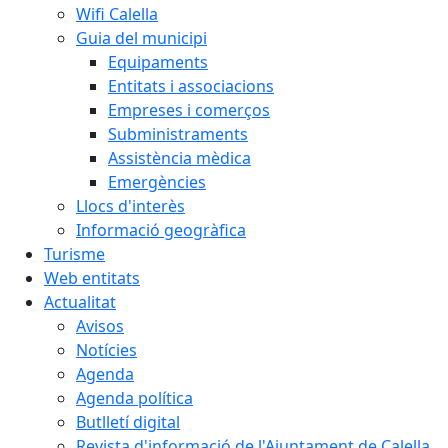
Wifi Calella
Guia del municipi
Equipaments
Entitats i associacions
Empreses i comerços
Subministraments
Assistència mèdica
Emergències
Llocs d'interès
Informació geogràfica
Turisme
Web entitats
Actualitat
Avisos
Notícies
Agenda
Agenda política
Butlletí digital
Revista d'informació de l'Ajuntament de Calella