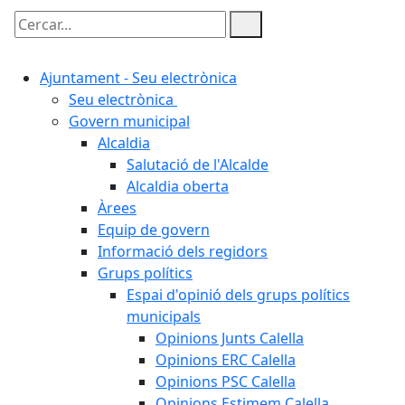
Cercar:
Ajuntament - Seu electrònica
Seu electrònica
Govern municipal
Alcaldia
Salutació de l'Alcalde
Alcaldia oberta
Àrees
Equip de govern
Informació dels regidors
Grups polítics
Espai d'opinió dels grups polítics
municipals
Opinions Junts Calella
Opinions ERC Calella
Opinions PSC Calella
Opinions Estimem Calella