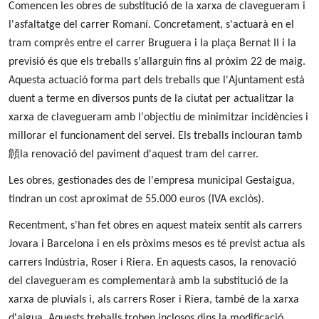
Comencen les obres de substitució de la xarxa de clavegueram i
l'asfaltatge del carrer Romaní. Concretament, s'actuarà en el
tram comprès entre el carrer Bruguera i la plaça Bernat II i la
previsió és que els treballs s'allarguin fins al pròxim 22 de maig.
Aquesta actuació forma part dels treballs que l'Ajuntament està
duent a terme en diversos punts de la ciutat per actualitzar la
xarxa de clavegueram amb l'objectiu de minimitzar incidències i
millorar el funcionament del servei. Els treballs inclouran tamb
頠la renovació del paviment d'aquest tram del carrer.
Les obres, gestionades des de l'empresa municipal Gestaigua,
tindran un cost aproximat de 55.000 euros (IVA exclòs).
Recentment, s'han fet obres en aquest mateix sentit als carrers
Jovara i Barcelona i en els pròxims mesos es té previst actua als
carrers Indústria, Roser i Riera. En aquests casos, la renovació
del clavegueram es complementarà amb la substitució de la
xarxa de pluvials i, als carrers Roser i Riera, també de la xarxa
d'aigua. Aquests treballs troben inclosos dins la modificació