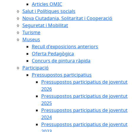
Articles OMIC
Salut i Polítiques socials
Nova Ciutadania, Solitaritat i Cooperació
Seguretat i Mobilitat
Turisme
Museus
Recull d'exposicions anteriors
Oferta Pedagògica
Concurs de pintura ràpida
Participació
Pressupostos participatius
Pressupostos participatius de joventut
2026
Pressupostos participatius de joventut
2025
Pressupostos participatius de joventut
2024
Pressupostos participatius de joventut
2023