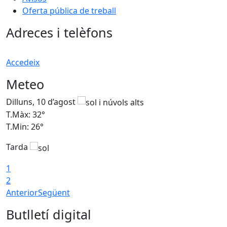
Oferta pública de treball
Adreces i telèfons
Accedeix
Meteo
Dilluns, 10 d’agost
D
T.Màx: 32°
T
T.Min: 26°
T
Tarda
T
1
2
Anterior
Següent
Butlletí digital