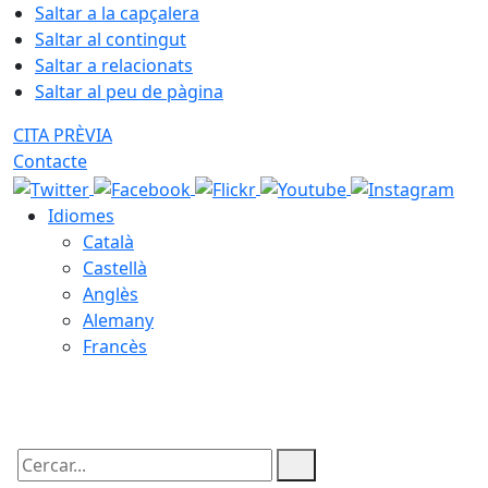
Saltar a la capçalera
Saltar al contingut
Saltar a relacionats
Saltar al peu de pàgina
CITA PRÈVIA
Contacte
Idiomes
Català
Castellà
Anglès
Alemany
Francès
10.08.2026 | 04:54
Cercar: