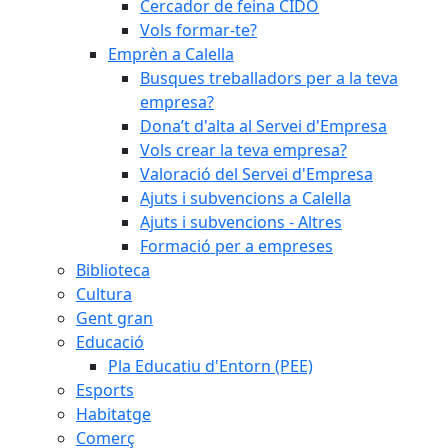
Cercador de feina CIDO
Vols formar-te?
Emprèn a Calella
Busques treballadors per a la teva
empresa?
Dona’t d'alta al Servei d'Empresa
Vols crear la teva empresa?
Valoració del Servei d'Empresa
Ajuts i subvencions a Calella
Ajuts i subvencions - Altres
Formació per a empreses
Biblioteca
Cultura
Gent gran
Educació
Pla Educatiu d'Entorn (PEE)
Esports
Habitatge
Comerç