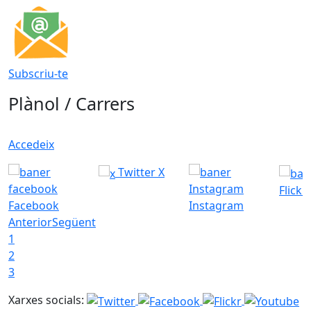
Subscriu-te
Plànol / Carrers
Accedeix
Twitter X
Flickr
Facebook
Instagram
Anterior
Següent
1
2
3
Xarxes socials: