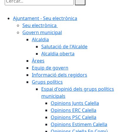
Cercar:
Ajuntament - Seu electrònica
Seu electrònica
Govern municipal
Alcaldia
Salutació de l'Alcalde
Alcaldia oberta
Àrees
Equip de govern
Informació dels regidors
Grups polítics
Espai d'opinió dels grups polítics
municipals
Opinions Junts Calella
Opinions ERC Calella
Opinions PSC Calella
Opinions Estimem Calella
Opinions Calella En Comú