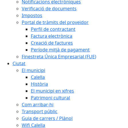
Notificacions electròniques
Verificació de documents
Impostos
Portal de tràmits del proveïdor
Perfil de contractant
Factura electrònica
Creació de factures
Període mitjà de pagament
Finestreta Única Empresarial (FUE)
Ciutat
El municipi
Calella
Història
El municipi en xifres
Patrimoni cultural
Com arribar-hi
Transport públic
Guia de carrers / Plànol
Wifi Calella