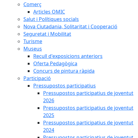
Comerç
Articles OMIC
Salut i Polítiques socials
Nova Ciutadania, Solitaritat i Cooperació
Seguretat i Mobilitat
Turisme
Museus
Recull d'exposicions anteriors
Oferta Pedagògica
Concurs de pintura ràpida
Participació
Pressupostos participatius
Pressupostos participatius de joventut
2026
Pressupostos participatius de joventut
2025
Pressupostos participatius de joventut
2024
Pressupostos participatius de joventut