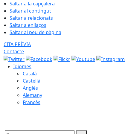
Saltar a la capçalera
Saltar al contingut
Saltar a relacionats
Saltar a enllaços
Saltar al peu de pàgina
CITA PRÈVIA
Contacte
Idiomes
Català
Castellà
Anglès
Alemany
Francès
07.08.2026 | 22:26