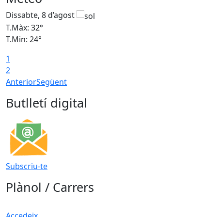
Dissabte, 8 d’agost
D
T.Màx: 32°
T
T.Min: 24°
T
1
2
Anterior
Següent
Butlletí digital
Subscriu-te
Plànol / Carrers
Accedeix