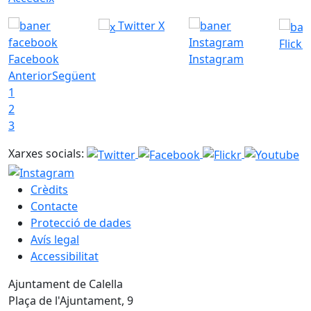
Twitter X
Flickr
Facebook
Instagram
Anterior
Següent
1
2
3
Xarxes socials:
Crèdits
Contacte
Protecció de dades
Avís legal
Accessibilitat
Ajuntament de Calella
Plaça de l'Ajuntament, 9