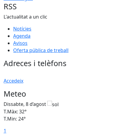
RSS
L'actualitat a un clic
Notícies
Agenda
Avisos
Oferta pública de treball
Adreces i telèfons
Accedeix
Meteo
Dissabte, 8 d’agost
D
T.Màx: 32°
T
T.Min: 24°
T
1