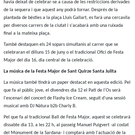
havia deixat de celebrar-se a causa de les restriccions derivades
de la sequera i que aquest any podrà tornar. Després de la
plantada de bèsties a la plaça Lluís Gallart, es farà una cercavila
per diversos carrers de la ciutat i s'acabarà amb una ruixada
final a la mateixa plaça.
També destaquen els 24 sopars simultanis al carrer que se
celebraran el dilluns 15 de juny o el tradicional Ofici de Festa
Major del dia 16, dia central de la celebració.
La música de la Festa Major de Sant Quirze Santa Julita
La música també tindrà un paper destacat en aquesta edició. Pel
que fa al públic jove, el divendres dia 12 el Pati de l'Os serà
l'escenari del concert de Flashy Ice Cream, seguit d'una sessió
musical amb DJ Nàtura b2b Charly B.
Pel que fa al tradicional Ball de Festa Major, aquest se celebrarà
dissabte dia 13, a les 22 h, al passeig Manuel Puigvert -al costat
del Monument de la Sardana- i comptarà amb l'actuació de la