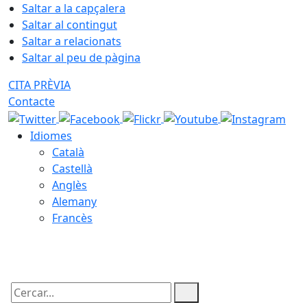
Saltar a la capçalera
Saltar al contingut
Saltar a relacionats
Saltar al peu de pàgina
CITA PRÈVIA
Contacte
Idiomes
Català
Castellà
Anglès
Alemany
Francès
07.08.2026 | 16:36
Cercar: