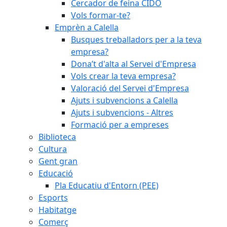
Cercador de feina CIDO
Vols formar-te?
Emprèn a Calella
Busques treballadors per a la teva
empresa?
Dona’t d'alta al Servei d'Empresa
Vols crear la teva empresa?
Valoració del Servei d'Empresa
Ajuts i subvencions a Calella
Ajuts i subvencions - Altres
Formació per a empreses
Biblioteca
Cultura
Gent gran
Educació
Pla Educatiu d'Entorn (PEE)
Esports
Habitatge
Comerç