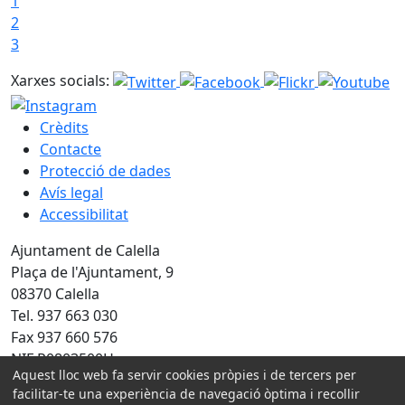
1
2
3
Xarxes socials:
Crèdits
Contacte
Protecció de dades
Avís legal
Accessibilitat
Ajuntament de Calella
Plaça de l'Ajuntament, 9
08370 Calella
Tel. 937 663 030
Fax 937 660 576
NIF P0803500H
Aquest lloc web fa servir cookies pròpies i de tercers per
facilitar-te una experiència de navegació òptima i recollir
Amb la col·laboració de: