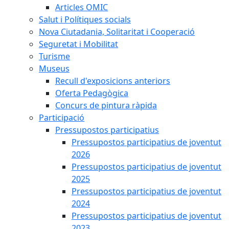
Articles OMIC
Salut i Polítiques socials
Nova Ciutadania, Solitaritat i Cooperació
Seguretat i Mobilitat
Turisme
Museus
Recull d'exposicions anteriors
Oferta Pedagògica
Concurs de pintura ràpida
Participació
Pressupostos participatius
Pressupostos participatius de joventut
2026
Pressupostos participatius de joventut
2025
Pressupostos participatius de joventut
2024
Pressupostos participatius de joventut
2023