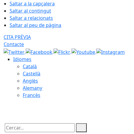
Saltar a la capçalera
Saltar al contingut
Saltar a relacionats
Saltar al peu de pàgina
CITA PRÈVIA
Contacte
Idiomes
Català
Castellà
Anglès
Alemany
Francès
06.08.2026 | 18:57
Cercar: