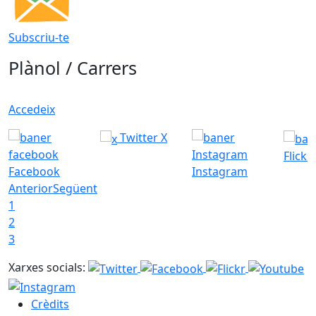
Subscriu-te
Plànol / Carrers
Accedeix
Twitter X
Flickr
Facebook
Instagram
Anterior
Següent
1
2
3
Xarxes socials:
Crèdits