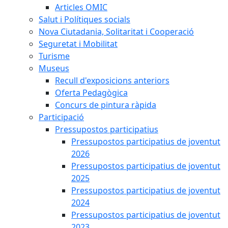
Articles OMIC
Salut i Polítiques socials
Nova Ciutadania, Solitaritat i Cooperació
Seguretat i Mobilitat
Turisme
Museus
Recull d'exposicions anteriors
Oferta Pedagògica
Concurs de pintura ràpida
Participació
Pressupostos participatius
Pressupostos participatius de joventut
2026
Pressupostos participatius de joventut
2025
Pressupostos participatius de joventut
2024
Pressupostos participatius de joventut
2023