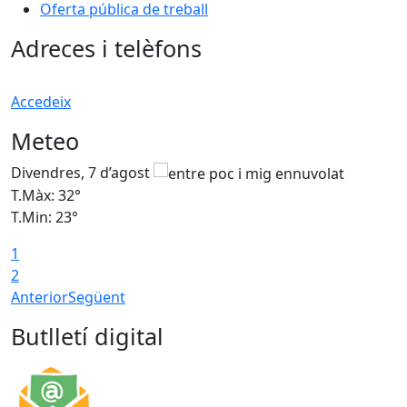
Oferta pública de treball
Adreces i telèfons
Accedeix
Meteo
Divendres, 7 d’agost
D
T.Màx: 32°
T
T.Min: 23°
T
1
2
Anterior
Següent
Butlletí digital