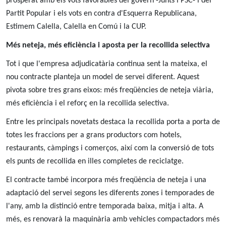
prosperat amb els vots favorables del govern -Junts i PSC- i del
Partit Popular i els vots en contra d'Esquerra Republicana,
Estimem Calella, Calella en Comú i la CUP.
Més neteja, més eficiència i aposta per la recollida selectiva
Tot i que l'empresa adjudicatària continua sent la mateixa, el
nou contracte planteja un model de servei diferent. Aquest
pivota sobre tres grans eixos: més freqüències de neteja viària,
més eficiència i el reforç en la recollida selectiva.
Entre les principals novetats destaca la recollida porta a porta de
totes les fraccions per a grans productors com hotels,
restaurants, càmpings i comerços, així com la conversió de tots
els punts de recollida en illes completes de reciclatge.
El contracte també incorpora més freqüència de neteja i una
adaptació del servei segons les diferents zones i temporades de
l'any, amb la distinció entre temporada baixa, mitja i alta. A
més, es renovarà la maquinària amb vehicles compactadors més