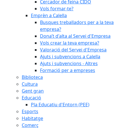
Cercador de feina CIDO
Vols formar-te?
Emprèn a Calella
Busques treballadors per a la teva
empresa?
Dona’t d'alta al Servei d'Empresa
Vols crear la teva empresa?
Valoració del Servei d'Empresa
Ajuts i subvencions a Calella
Ajuts i subvencions - Altres
Formació per a empreses
Biblioteca
Cultura
Gent gran
Educació
Pla Educatiu d'Entorn (PEE)
Esports
Habitatge
Comerç