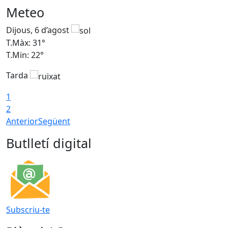
Meteo
Dijous, 6 d’agost
D
T.Màx: 31°
T
T.Min: 22°
T
Tarda
1
2
Anterior
Següent
Butlletí digital
Subscriu-te