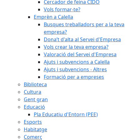
Cercador de feina CIDO
Vols formar-te?
Emprèn a Calella
Busques treballadors per a la teva
empresa?
Dona’t d'alta al Servei d'Empresa
Vols crear la teva empresa?
Valoració del Servei d'Empresa
Ajuts i subvencions a Calella
Ajuts i subvencions - Altres
Formació per a empreses
Biblioteca
Cultura
Gent gran
Educació
Pla Educatiu d'Entorn (PEE)
Esports
Habitatge
Comerç