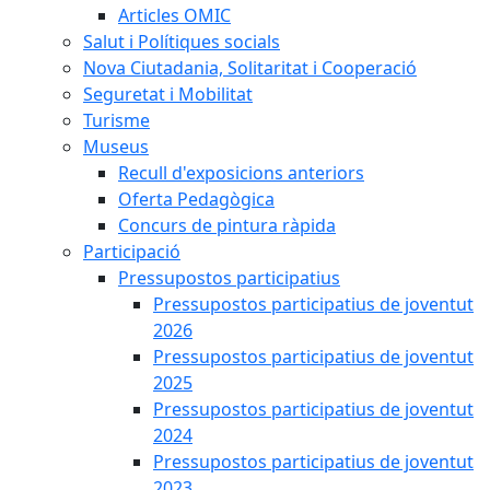
Articles OMIC
Salut i Polítiques socials
Nova Ciutadania, Solitaritat i Cooperació
Seguretat i Mobilitat
Turisme
Museus
Recull d'exposicions anteriors
Oferta Pedagògica
Concurs de pintura ràpida
Participació
Pressupostos participatius
Pressupostos participatius de joventut
2026
Pressupostos participatius de joventut
2025
Pressupostos participatius de joventut
2024
Pressupostos participatius de joventut
2023