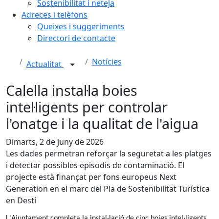
Sostenibilitat i neteja
Adreces i telèfons
Queixes i suggeriments
Directori de contacte
Notícies
Actualitat
Calella instal·la boies
intel·ligents per controlar
l'onatge i la qualitat de l'aigua
Dimarts, 2 de juny de 2026
Les dades permetran reforçar la seguretat a les platges
i detectar possibles episodis de contaminació. El
projecte està finançat per fons europeus Next
Generation en el marc del Pla de Sostenibilitat Turística
en Destí
L'Ajuntament completa la instal·lació de cinc boies intel·ligents