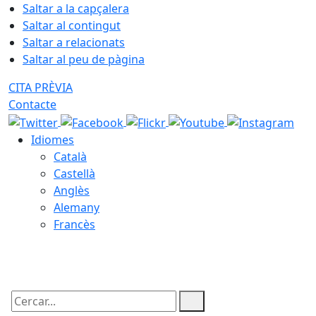
Saltar a la capçalera
Saltar al contingut
Saltar a relacionats
Saltar al peu de pàgina
CITA PRÈVIA
Contacte
Idiomes
Català
Castellà
Anglès
Alemany
Francès
06.08.2026 | 04:03
Cercar: