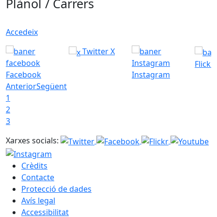
Plànol / Carrers
Accedeix
Twitter X
Flickr
Facebook
Instagram
Anterior
Següent
1
2
3
Xarxes socials:
Crèdits
Contacte
Protecció de dades
Avís legal
Accessibilitat