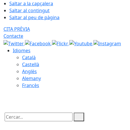
Saltar a la capçalera
Saltar al contingut
Saltar al peu de pàgina
CITA PRÈVIA
Contacte
Idiomes
Català
Castellà
Anglès
Alemany
Francès
08.08.2026 | 02:36
Cercar: