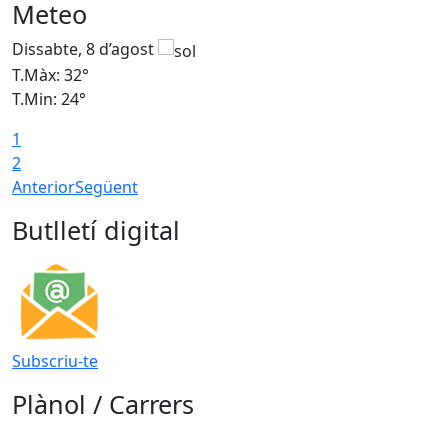
Meteo
Dissabte, 8 d’agost
D
T.Màx: 32°
T
T.Min: 24°
T
1
2
Anterior
Següent
Butlletí digital
Subscriu-te
Plànol / Carrers