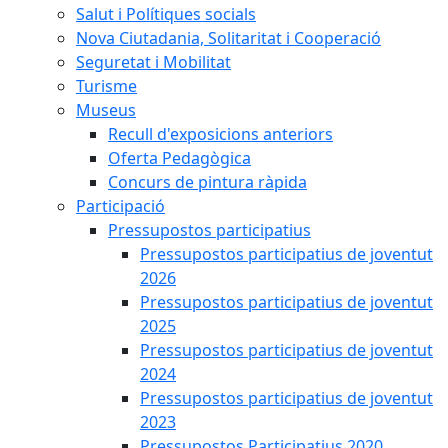
Salut i Polítiques socials
Nova Ciutadania, Solitaritat i Cooperació
Seguretat i Mobilitat
Turisme
Museus
Recull d'exposicions anteriors
Oferta Pedagògica
Concurs de pintura ràpida
Participació
Pressupostos participatius
Pressupostos participatius de joventut
2026
Pressupostos participatius de joventut
2025
Pressupostos participatius de joventut
2024
Pressupostos participatius de joventut
2023
Pressupostos Participatius 2020