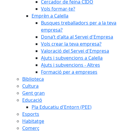
Cercador de feina CIDO
Vols formar-te?
Emprèn a Calella
Busques treballadors per a la teva
empresa?
Dona’t d'alta al Servei d'Empresa
Vols crear la teva empresa?
Valoració del Servei d'Empresa
Ajuts i subvencions a Calella
Ajuts i subvencions - Altres
Formació per a empreses
Biblioteca
Cultura
Gent gran
Educació
Pla Educatiu d'Entorn (PEE)
Esports
Habitatge
Comerç