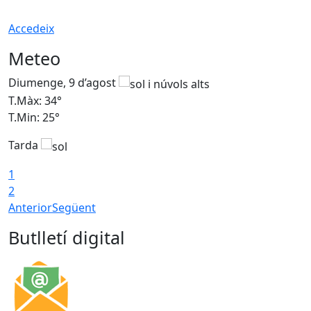
Accedeix
Meteo
Diumenge, 9 d’agost
D
T.Màx: 34°
T
T.Min: 25°
T
Tarda
T
1
2
Anterior
Següent
Butlletí digital