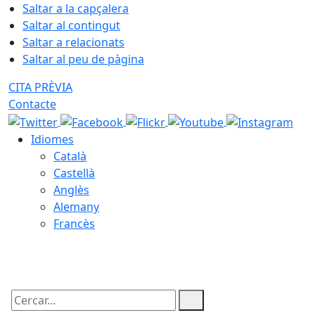
Saltar a la capçalera
Saltar al contingut
Saltar a relacionats
Saltar al peu de pàgina
CITA PRÈVIA
Contacte
Idiomes
Català
Castellà
Anglès
Alemany
Francès
09.08.2026 | 10:29
Cercar: