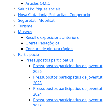
Articles OMIC
Salut i Polítiques socials
Nova Ciutadania, Solitaritat i Cooperació
Seguretat i Mobilitat
Turisme
Museus
Recull d'exposicions anteriors
Oferta Pedagògica
Concurs de pintura ràpida
Participació
Pressupostos participatius
Pressupostos participatius de joventut
2026
Pressupostos participatius de joventut
2025
Pressupostos participatius de joventut
2024
Pressupostos participatius de joventut
2023