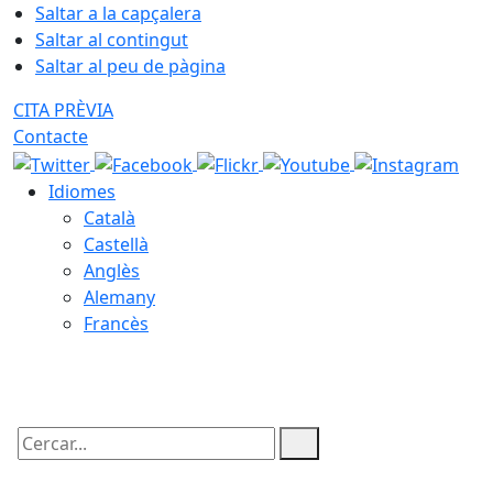
Saltar a la capçalera
Saltar al contingut
Saltar al peu de pàgina
CITA PRÈVIA
Contacte
Idiomes
Català
Castellà
Anglès
Alemany
Francès
08.08.2026 | 14:43
Cercar: