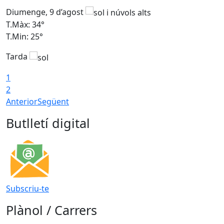
Diumenge, 9 d’agost
D
T.Màx: 34°
T
T.Min: 25°
T
Tarda
T
1
2
Anterior
Següent
Butlletí digital
Subscriu-te
Plànol / Carrers