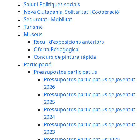
Salut i Polítiques socials
Nova Ciutadania, Solitaritat i Cooperació
Seguretat i Mobilitat
Turisme
Museus
Recull d'exposicions anteriors
Oferta Pedagògica
Concurs de pintura ràpida
Participació
Pressupostos participatius
Pressupostos participatius de joventut
2026
Pressupostos participatius de joventut
2025
Pressupostos participatius de joventut
2024
Pressupostos participatius de joventut
2023
Pressupostos Participatius 2020