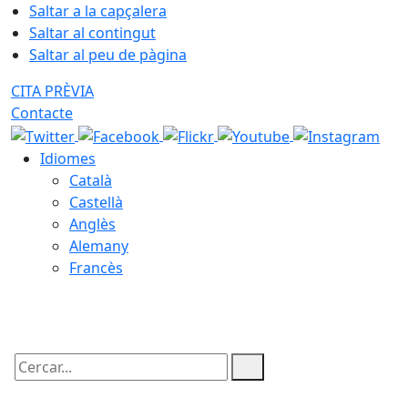
Saltar a la capçalera
Saltar al contingut
Saltar al peu de pàgina
CITA PRÈVIA
Contacte
Idiomes
Català
Castellà
Anglès
Alemany
Francès
10.08.2026 | 07:22
Cercar: