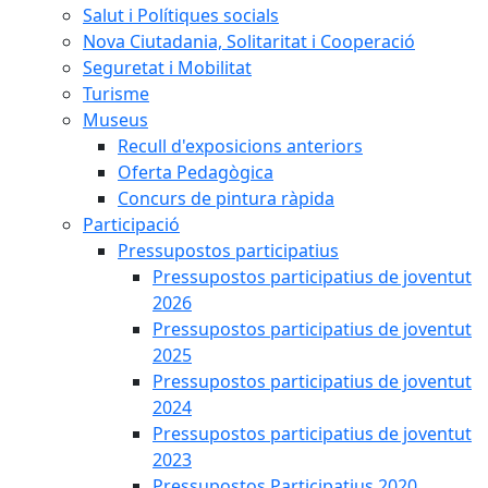
Salut i Polítiques socials
Nova Ciutadania, Solitaritat i Cooperació
Seguretat i Mobilitat
Turisme
Museus
Recull d'exposicions anteriors
Oferta Pedagògica
Concurs de pintura ràpida
Participació
Pressupostos participatius
Pressupostos participatius de joventut
2026
Pressupostos participatius de joventut
2025
Pressupostos participatius de joventut
2024
Pressupostos participatius de joventut
2023
Pressupostos Participatius 2020