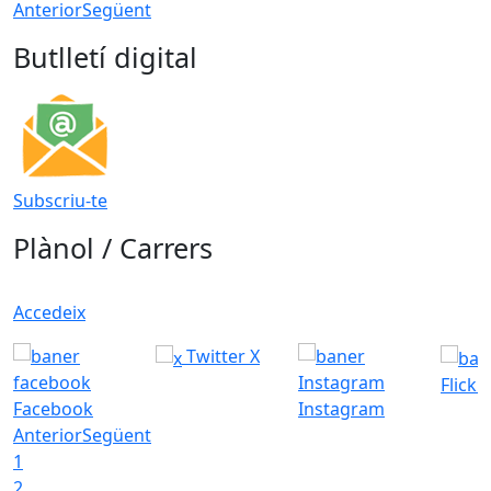
Anterior
Següent
Butlletí digital
Subscriu-te
Plànol / Carrers
Accedeix
Twitter X
Flickr
Facebook
Instagram
Anterior
Següent
1
2