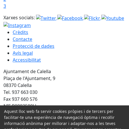
3
Xarxes socials:
Crèdits
Contacte
Protecció de dades
Avís legal
Accessibilitat
Ajuntament de Calella
Plaça de l'Ajuntament, 9
08370 Calella
Tel. 937 663 030
Fax 937 660 576
NIF P0803500H
Aquest lloc web fa servir cookies pròpies i de tercers per
Amb la col·laboració de:
facilitar-te una experiència de navegació òptima i recollir
informació anònima per millorar i adaptar-nos a les teves