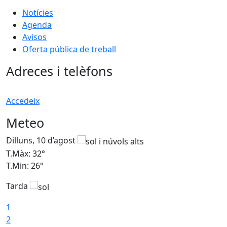
Notícies
Agenda
Avisos
Oferta pública de treball
Adreces i telèfons
Accedeix
Meteo
Dilluns, 10 d’agost
D
T.Màx: 32°
T
T.Min: 26°
T
Tarda
T
1
2