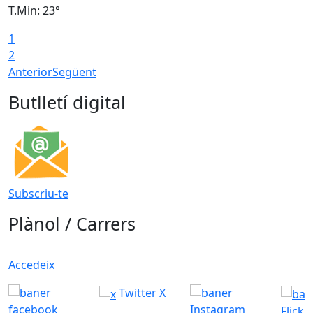
T.Min: 23°
T
1
2
Anterior
Següent
Butlletí digital
Subscriu-te
Plànol / Carrers
Accedeix
Twitter X
Flickr