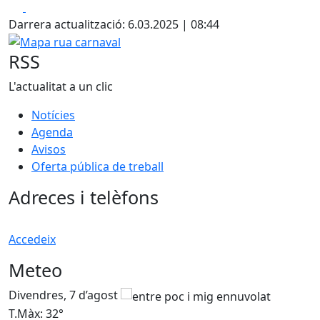
Facebook
X
Darrera actualització: 6.03.2025 | 08:44
Mapa rua carnaval
RSS
L'actualitat a un clic
Notícies
Agenda
Avisos
Oferta pública de treball
Adreces i telèfons
Accedeix
Meteo
Divendres, 7 d’agost
D
T.Màx: 32°
T