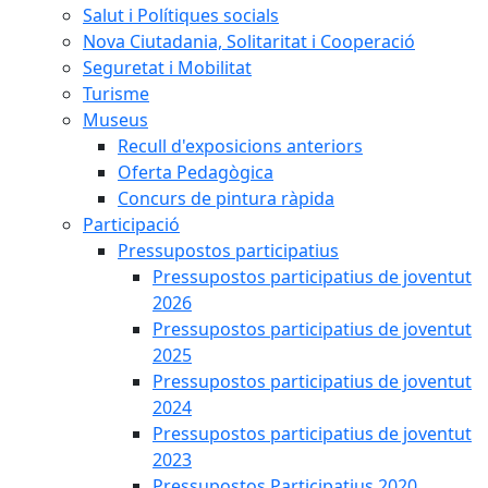
Salut i Polítiques socials
Nova Ciutadania, Solitaritat i Cooperació
Seguretat i Mobilitat
Turisme
Museus
Recull d'exposicions anteriors
Oferta Pedagògica
Concurs de pintura ràpida
Participació
Pressupostos participatius
Pressupostos participatius de joventut
2026
Pressupostos participatius de joventut
2025
Pressupostos participatius de joventut
2024
Pressupostos participatius de joventut
2023
Pressupostos Participatius 2020