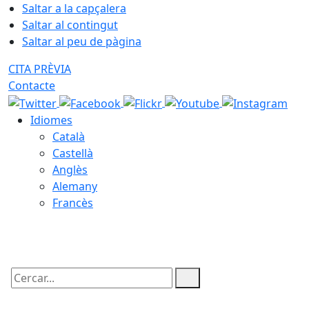
Saltar a la capçalera
Saltar al contingut
Saltar al peu de pàgina
CITA PRÈVIA
Contacte
Idiomes
Català
Castellà
Anglès
Alemany
Francès
07.08.2026 | 02:20
Cercar: