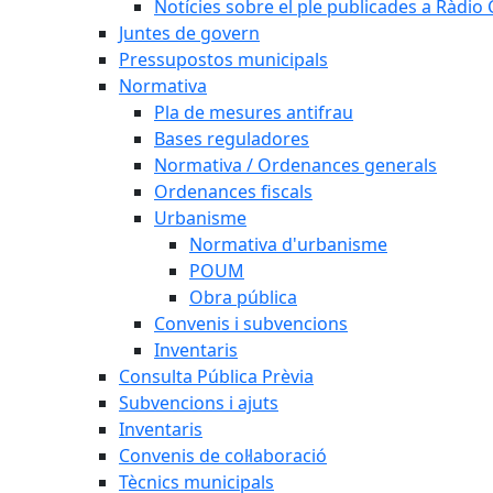
Notícies sobre el ple publicades a Ràdio C
Juntes de govern
Pressupostos municipals
Normativa
Pla de mesures antifrau
Bases reguladores
Normativa / Ordenances generals
Ordenances fiscals
Urbanisme
Normativa d'urbanisme
POUM
Obra pública
Convenis i subvencions
Inventaris
Consulta Pública Prèvia
Subvencions i ajuts
Inventaris
Convenis de col·laboració
Tècnics municipals