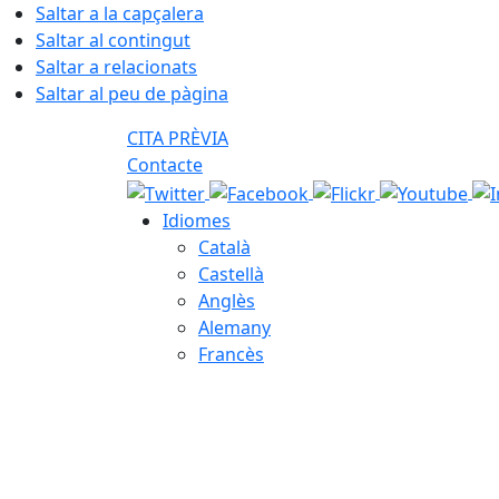
Saltar a la capçalera
Saltar al contingut
Saltar a relacionats
Saltar al peu de pàgina
CITA PRÈVIA
Contacte
Idiomes
Català
Castellà
Anglès
Alemany
Francès
07.08.2026 | 11:40