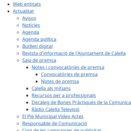
Web entitats
Actualitat
Avisos
Notícies
Agenda
Agenda política
Butlletí digital
Revista d'informació de l'Ajuntament de Calella
Sala de premsa
Notes i convocatòries de premsa
Convocatòries de premsa
Notes de premsa
Calella als mitjans
Recursos per a professionals
Decàleg de Bones Pràctiques de la Comunicac
Ràdio Calella Televisió
El Ple Municipal Vídeo Actes
Responsable de Comunicació
Cost de les campanyes de publicitat