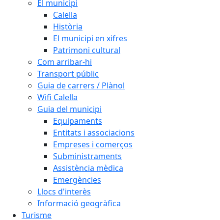
El municipi
Calella
Història
El municipi en xifres
Patrimoni cultural
Com arribar-hi
Transport públic
Guia de carrers / Plànol
Wifi Calella
Guia del municipi
Equipaments
Entitats i associacions
Empreses i comerços
Subministraments
Assistència mèdica
Emergències
Llocs d'interès
Informació geogràfica
Turisme