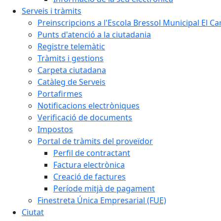
Serveis i tràmits
Preinscripcions a l'Escola Bressol Municipal El Ca
Punts d'atenció a la ciutadania
Registre telemàtic
Tràmits i gestions
Carpeta ciutadana
Catàleg de Serveis
Portafirmes
Notificacions electròniques
Verificació de documents
Impostos
Portal de tràmits del proveïdor
Perfil de contractant
Factura electrònica
Creació de factures
Període mitjà de pagament
Finestreta Única Empresarial (FUE)
Ciutat