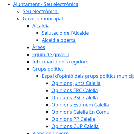
Ajuntament - Seu electrònica
Seu electrònica
Govern municipal
Alcaldia
Salutació de l'Alcalde
Alcaldia oberta
Àrees
Equip de govern
Informació dels regidors
Grups polítics
Espai d'opinió dels grups polítics munici
Opinions Junts Calella
Opinions ERC Calella
Opinions PSC Calella
Opinions Estimem Calella
Opinions Calella En Comú
Opinions PP Calella
Opinions CUP Calella
Plans de govern