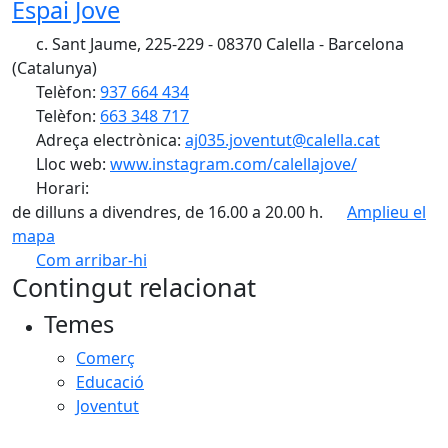
Espai Jove
c. Sant Jaume, 225-229 - 08370 Calella - Barcelona
(Catalunya)
Telèfon:
937 664 434
Telèfon:
663 348 717
Adreça electrònica:
aj035.joventut@calella.cat
Lloc web:
www.instagram.com/calellajove/
Horari:
de dilluns a divendres, de 16.00 a 20.00 h.
Amplieu el
mapa
Com arribar-hi
Leaflet
| ©
OpenStreetMap
contributors
Contingut relacionat
+
Temes
−
Comerç
Educació
Joventut
Facebook
X