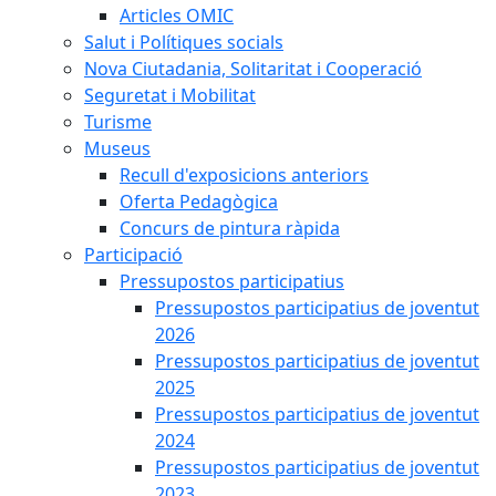
Articles OMIC
Salut i Polítiques socials
Nova Ciutadania, Solitaritat i Cooperació
Seguretat i Mobilitat
Turisme
Museus
Recull d'exposicions anteriors
Oferta Pedagògica
Concurs de pintura ràpida
Participació
Pressupostos participatius
Pressupostos participatius de joventut
2026
Pressupostos participatius de joventut
2025
Pressupostos participatius de joventut
2024
Pressupostos participatius de joventut
2023