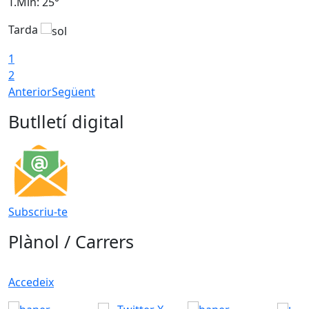
T.Min: 25°
T
Tarda
T
1
2
Anterior
Següent
Butlletí digital
Subscriu-te
Plànol / Carrers
Accedeix