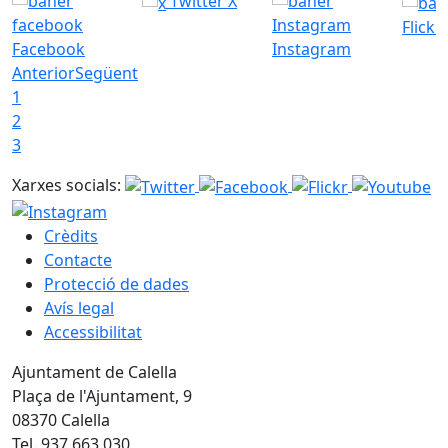
Twitter X
Flickr
Facebook
Instagram
Anterior
Següent
1
2
3
Xarxes socials:
Crèdits
Contacte
Protecció de dades
Avís legal
Accessibilitat
Ajuntament de Calella
Plaça de l'Ajuntament, 9
08370 Calella
Tel. 937 663 030