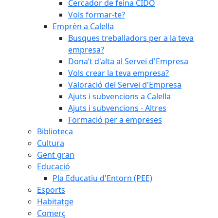
Cercador de feina CIDO
Vols formar-te?
Emprèn a Calella
Busques treballadors per a la teva
empresa?
Dona’t d'alta al Servei d'Empresa
Vols crear la teva empresa?
Valoració del Servei d'Empresa
Ajuts i subvencions a Calella
Ajuts i subvencions - Altres
Formació per a empreses
Biblioteca
Cultura
Gent gran
Educació
Pla Educatiu d'Entorn (PEE)
Esports
Habitatge
Comerç