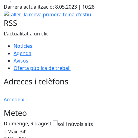
Darrera actualització: 8.05.2023 | 10:28
Taller: la meva primera feina d'estiu
RSS
L'actualitat a un clic
Notícies
Agenda
Avisos
Oferta pública de treball
Adreces i telèfons
Accedeix
Meteo
Diumenge, 9 d’agost
D
T.Màx: 34°
T