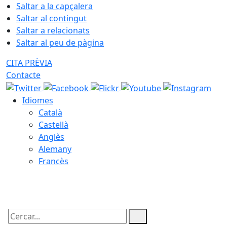
Saltar a la capçalera
Saltar al contingut
Saltar a relacionats
Saltar al peu de pàgina
CITA PRÈVIA
Contacte
Idiomes
Català
Castellà
Anglès
Alemany
Francès
08.08.2026 | 14:43
Cercar: