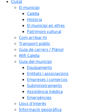
Ciutat
El municipi
Calella
Història
El municipi en xifres
Patrimoni cultural
Com arribar-hi
Transport públic
Guia de carrers / Plànol
Wifi Calella
Guia del municipi
Equipaments
Entitats i associacions
Empreses i comerços
Subministraments
Assistència mèdica
Emergències
Llocs d'interès
Informació geogràfica