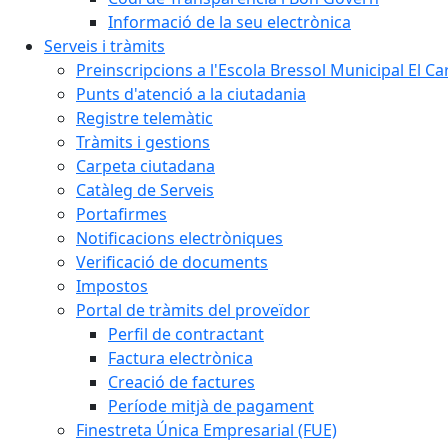
Informació de la seu electrònica
Serveis i tràmits
Preinscripcions a l'Escola Bressol Municipal El Ca
Punts d'atenció a la ciutadania
Registre telemàtic
Tràmits i gestions
Carpeta ciutadana
Catàleg de Serveis
Portafirmes
Notificacions electròniques
Verificació de documents
Impostos
Portal de tràmits del proveïdor
Perfil de contractant
Factura electrònica
Creació de factures
Període mitjà de pagament
Finestreta Única Empresarial (FUE)