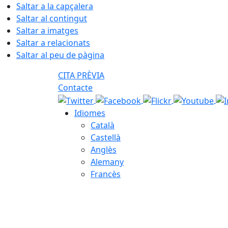
Saltar a la capçalera
Saltar al contingut
Saltar a imatges
Saltar a relacionats
Saltar al peu de pàgina
CITA PRÈVIA
Contacte
Idiomes
Català
Castellà
Anglès
Alemany
Francès
09.08.2026 | 13:42