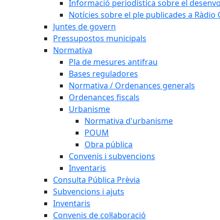
Informació periodística sobre el desenv
Notícies sobre el ple publicades a Ràdio C
Juntes de govern
Pressupostos municipals
Normativa
Pla de mesures antifrau
Bases reguladores
Normativa / Ordenances generals
Ordenances fiscals
Urbanisme
Normativa d'urbanisme
POUM
Obra pública
Convenis i subvencions
Inventaris
Consulta Pública Prèvia
Subvencions i ajuts
Inventaris
Convenis de col·laboració