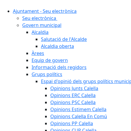
Ajuntament - Seu electrònica
Seu electrònica
Govern municipal
Alcaldia
Salutació de l'Alcalde
Alcaldia oberta
Àrees
Equip de govern
Informació dels regidors
Grups polítics
Espai d'opinió dels grups polítics munici
Opinions Junts Calella
Opinions ERC Calella
Opinions PSC Calella
Opinions Estimem Calella
Opinions Calella En Comú
Opinions PP Calella
Opinions CUP Calella