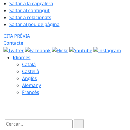
Saltar a la capçalera
Saltar al contingut
Saltar a relacionats
Saltar al peu de pàgina
CITA PRÈVIA
Contacte
Idiomes
Català
Castellà
Anglès
Alemany
Francès
09.08.2026 | 08:14
Cercar: