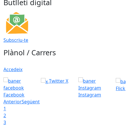
Butlletí digital
Subscriu-te
Plànol / Carrers
Accedeix
Twitter X
Flickr
Facebook
Instagram
Anterior
Següent
1
2
3