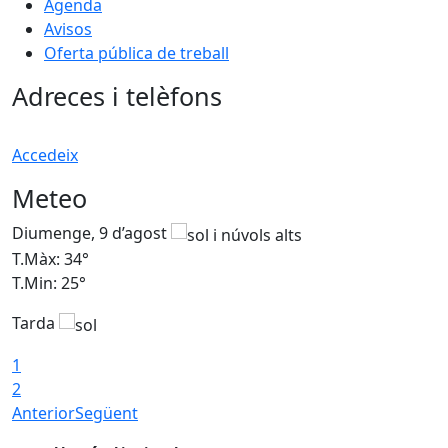
Agenda
Avisos
Oferta pública de treball
Adreces i telèfons
Accedeix
Meteo
Diumenge, 9 d’agost
D
T.Màx: 34°
T
T.Min: 25°
T
Tarda
T
1
2
Anterior
Següent