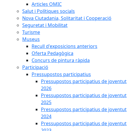
Articles OMIC
Salut i Polítiques socials
Nova Ciutadania, Solitaritat i Cooperació
Seguretat i Mobilitat
Turisme
Museus
Recull d'exposicions anteriors
Oferta Pedagògica
Concurs de pintura ràpida
Participació
Pressupostos participatius
Pressupostos participatius de joventut
2026
Pressupostos participatius de joventut
2025
Pressupostos participatius de joventut
2024
Pressupostos participatius de joventut
2023