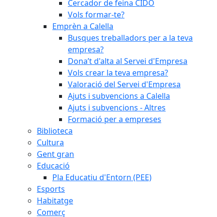
Cercador de feina CIDO
Vols formar-te?
Emprèn a Calella
Busques treballadors per a la teva
empresa?
Dona’t d'alta al Servei d'Empresa
Vols crear la teva empresa?
Valoració del Servei d'Empresa
Ajuts i subvencions a Calella
Ajuts i subvencions - Altres
Formació per a empreses
Biblioteca
Cultura
Gent gran
Educació
Pla Educatiu d'Entorn (PEE)
Esports
Habitatge
Comerç