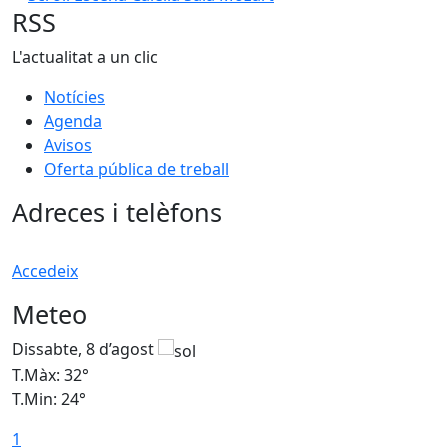
RSS
L'actualitat a un clic
Notícies
Agenda
Avisos
Oferta pública de treball
Adreces i telèfons
Accedeix
Meteo
Dissabte, 8 d’agost
D
T.Màx: 32°
T
T.Min: 24°
T
1