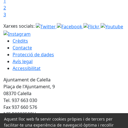
1
2
3
Xarxes socials:
Crèdits
Contacte
Protecció de dades
Avís legal
Accessibilitat
Ajuntament de Calella
Plaça de l'Ajuntament, 9
08370 Calella
Tel. 937 663 030
Fax 937 660 576
NIF P0803500H
Aquest lloc web fa servir cookies pròpies i de tercers per
Amb la col·laboració de:
facilitar-te una experiència de navegació òptima i recollir