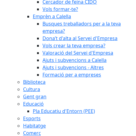
Cercador de feina CIDO
Vols formar-te?
Emprèn a Calella
Busques treballadors per a la teva
empresa?
Dona’t d'alta al Servei d'Empresa
Vols crear la teva empresa?
Valoració del Servei d'Empresa
Ajuts i subvencions a Calella
Ajuts i subvencions - Altres
Formació per a empreses
Biblioteca
Cultura
Gent gran
Educació
Pla Educatiu d'Entorn (PEE)
Esports
Habitatge
Comerç