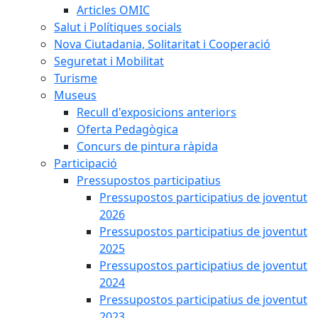
Articles OMIC
Salut i Polítiques socials
Nova Ciutadania, Solitaritat i Cooperació
Seguretat i Mobilitat
Turisme
Museus
Recull d'exposicions anteriors
Oferta Pedagògica
Concurs de pintura ràpida
Participació
Pressupostos participatius
Pressupostos participatius de joventut
2026
Pressupostos participatius de joventut
2025
Pressupostos participatius de joventut
2024
Pressupostos participatius de joventut
2023