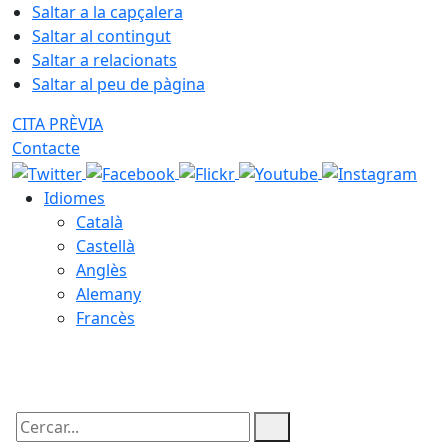
Saltar a la capçalera
Saltar al contingut
Saltar a relacionats
Saltar al peu de pàgina
CITA PRÈVIA
Contacte
Idiomes
Català
Castellà
Anglès
Alemany
Francès
08.08.2026 | 09:14
Cercar: