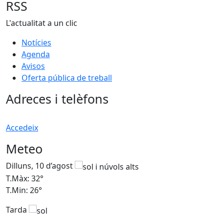
RSS
L'actualitat a un clic
Notícies
Agenda
Avisos
Oferta pública de treball
Adreces i telèfons
Accedeix
Meteo
Dilluns, 10 d’agost
D
T.Màx: 32°
T
T.Min: 26°
T
Tarda
T