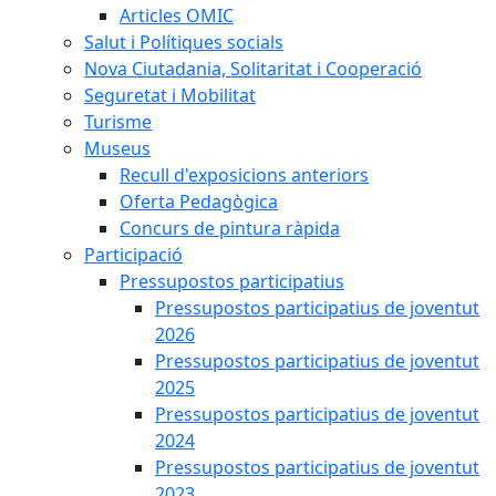
Articles OMIC
Salut i Polítiques socials
Nova Ciutadania, Solitaritat i Cooperació
Seguretat i Mobilitat
Turisme
Museus
Recull d'exposicions anteriors
Oferta Pedagògica
Concurs de pintura ràpida
Participació
Pressupostos participatius
Pressupostos participatius de joventut
2026
Pressupostos participatius de joventut
2025
Pressupostos participatius de joventut
2024
Pressupostos participatius de joventut
2023