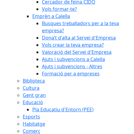
Cercador de feina CIDO
Vols formar-te?
Emprèn a Calella
Busques treballadors per a la teva
empresa?
Dona’t d'alta al Servei d'Empresa
Vols crear la teva empresa?
Valoració del Servei d'Empresa
Ajuts i subvencions a Calella
Ajuts i subvencions - Altres
Formació per a empreses
Biblioteca
Cultura
Gent gran
Educació
Pla Educatiu d'Entorn (PEE)
Esports
Habitatge
Comerç