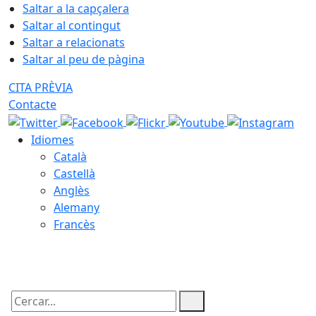
Saltar a la capçalera
Saltar al contingut
Saltar a relacionats
Saltar al peu de pàgina
CITA PRÈVIA
Contacte
Idiomes
Català
Castellà
Anglès
Alemany
Francès
09.08.2026 | 16:24
Cercar: