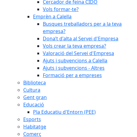
Cercador de feina CIDO
Vols formar-te?
Emprèn a Calella
Busques treballadors per a la teva
empresa?
Dona’t d'alta al Servei d'Empresa
Vols crear la teva empresa?
Valoració del Servei d'Empresa
Ajuts i subvencions a Calella
Ajuts i subvencions - Altres
Formació per a empreses
Biblioteca
Cultura
Gent gran
Educació
Pla Educatiu d'Entorn (PEE)
Esports
Habitatge
Comerç