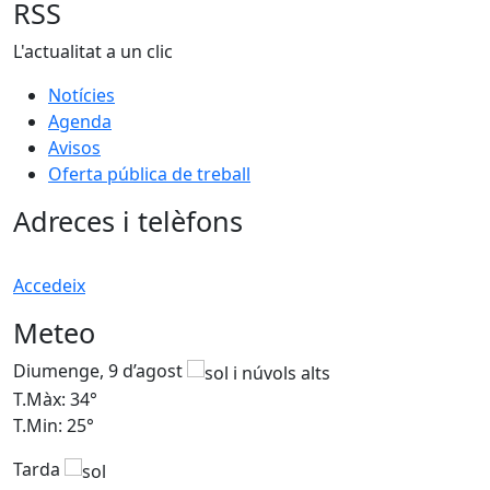
RSS
L'actualitat a un clic
Notícies
Agenda
Avisos
Oferta pública de treball
Adreces i telèfons
Accedeix
Meteo
Diumenge, 9 d’agost
D
T.Màx: 34°
T
T.Min: 25°
T
Tarda
T