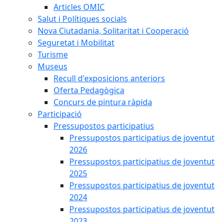
Articles OMIC
Salut i Polítiques socials
Nova Ciutadania, Solitaritat i Cooperació
Seguretat i Mobilitat
Turisme
Museus
Recull d'exposicions anteriors
Oferta Pedagògica
Concurs de pintura ràpida
Participació
Pressupostos participatius
Pressupostos participatius de joventut
2026
Pressupostos participatius de joventut
2025
Pressupostos participatius de joventut
2024
Pressupostos participatius de joventut
2023