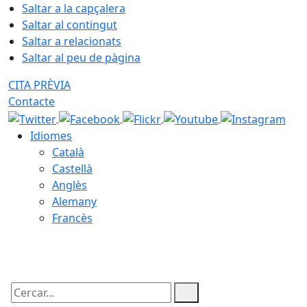
Saltar a la capçalera
Saltar al contingut
Saltar a relacionats
Saltar al peu de pàgina
CITA PRÈVIA
Contacte
Idiomes
Català
Castellà
Anglès
Alemany
Francès
08.08.2026 | 22:06
Cercar: