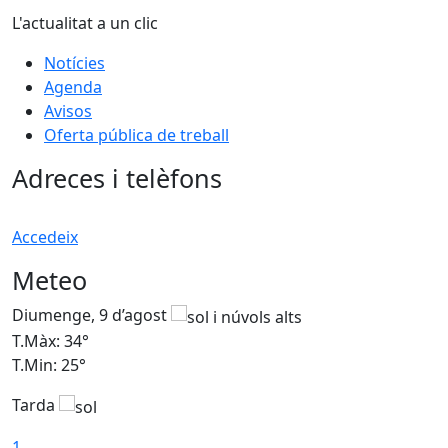
L'actualitat a un clic
Notícies
Agenda
Avisos
Oferta pública de treball
Adreces i telèfons
Accedeix
Meteo
Diumenge, 9 d’agost
D
T.Màx: 34°
T
T.Min: 25°
T
Tarda
T
1