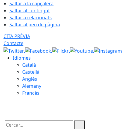
Saltar a la capçalera
Saltar al contingut
Saltar a relacionats
Saltar al peu de pàgina
CITA PRÈVIA
Contacte
Idiomes
Català
Castellà
Anglès
Alemany
Francès
09.08.2026 | 13:00
Cercar: