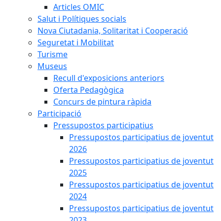
Articles OMIC
Salut i Polítiques socials
Nova Ciutadania, Solitaritat i Cooperació
Seguretat i Mobilitat
Turisme
Museus
Recull d'exposicions anteriors
Oferta Pedagògica
Concurs de pintura ràpida
Participació
Pressupostos participatius
Pressupostos participatius de joventut
2026
Pressupostos participatius de joventut
2025
Pressupostos participatius de joventut
2024
Pressupostos participatius de joventut
2023