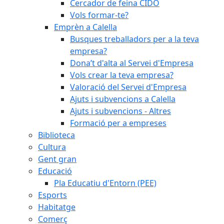
Cercador de feina CIDO
Vols formar-te?
Emprèn a Calella
Busques treballadors per a la teva
empresa?
Dona’t d'alta al Servei d'Empresa
Vols crear la teva empresa?
Valoració del Servei d'Empresa
Ajuts i subvencions a Calella
Ajuts i subvencions - Altres
Formació per a empreses
Biblioteca
Cultura
Gent gran
Educació
Pla Educatiu d'Entorn (PEE)
Esports
Habitatge
Comerç