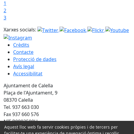
1
2
3
Xarxes socials:
Crèdits
Contacte
Protecció de dades
Avís legal
Accessibilitat
Ajuntament de Calella
Plaça de l'Ajuntament, 9
08370 Calella
Tel. 937 663 030
Fax 937 660 576
NIF P0803500H
Aquest lloc web fa servir cookies pròpies i de tercers per
Amb la col·laboració de:
facilitar-te una experiència de navegació òptima i recollir