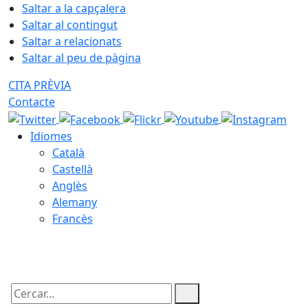
Saltar a la capçalera
Saltar al contingut
Saltar a relacionats
Saltar al peu de pàgina
CITA PRÈVIA
Contacte
Idiomes
Català
Castellà
Anglès
Alemany
Francès
07.08.2026 | 10:28
Cercar: