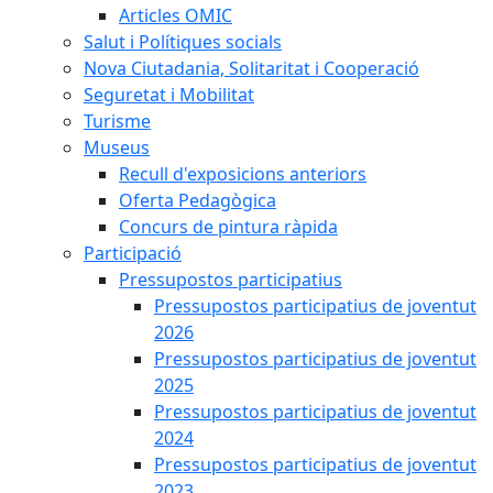
Articles OMIC
Salut i Polítiques socials
Nova Ciutadania, Solitaritat i Cooperació
Seguretat i Mobilitat
Turisme
Museus
Recull d'exposicions anteriors
Oferta Pedagògica
Concurs de pintura ràpida
Participació
Pressupostos participatius
Pressupostos participatius de joventut
2026
Pressupostos participatius de joventut
2025
Pressupostos participatius de joventut
2024
Pressupostos participatius de joventut
2023