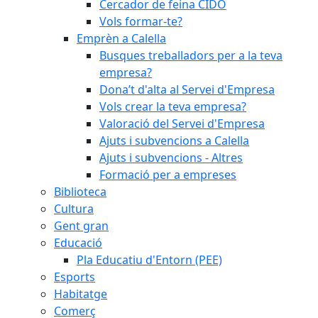
Cercador de feina CIDO
Vols formar-te?
Emprèn a Calella
Busques treballadors per a la teva
empresa?
Dona’t d'alta al Servei d'Empresa
Vols crear la teva empresa?
Valoració del Servei d'Empresa
Ajuts i subvencions a Calella
Ajuts i subvencions - Altres
Formació per a empreses
Biblioteca
Cultura
Gent gran
Educació
Pla Educatiu d'Entorn (PEE)
Esports
Habitatge
Comerç