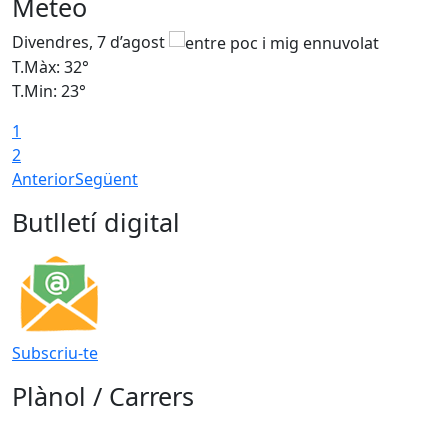
Meteo
Divendres, 7 d’agost
D
T.Màx: 32°
T
T.Min: 23°
T
1
2
Anterior
Següent
Butlletí digital
Subscriu-te
Plànol / Carrers