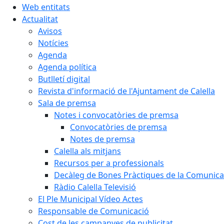
Web entitats
Actualitat
Avisos
Notícies
Agenda
Agenda política
Butlletí digital
Revista d'informació de l'Ajuntament de Calella
Sala de premsa
Notes i convocatòries de premsa
Convocatòries de premsa
Notes de premsa
Calella als mitjans
Recursos per a professionals
Decàleg de Bones Pràctiques de la Comunicac
Ràdio Calella Televisió
El Ple Municipal Vídeo Actes
Responsable de Comunicació
Cost de les campanyes de publicitat