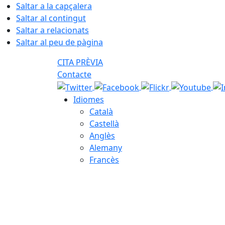
Saltar a la capçalera
Saltar al contingut
Saltar a relacionats
Saltar al peu de pàgina
CITA PRÈVIA
Contacte
Idiomes
Català
Castellà
Anglès
Alemany
Francès
06.08.2026 | 09:29