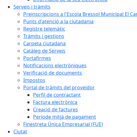
Serveis i tràmits
Preinscripcions a l'Escola Bressol Municipal El Ca
Punts d'atenció a la ciutadania
Registre telemàtic
Tràmits i gestions
Carpeta ciutadana
Catàleg de Serveis
Portafirmes
Notificacions electròniques
Verificació de documents
Impostos
Portal de tràmits del proveïdor
Perfil de contractant
Factura electrònica
Creació de factures
Període mitjà de pagament
Finestreta Única Empresarial (FUE)
Ciutat