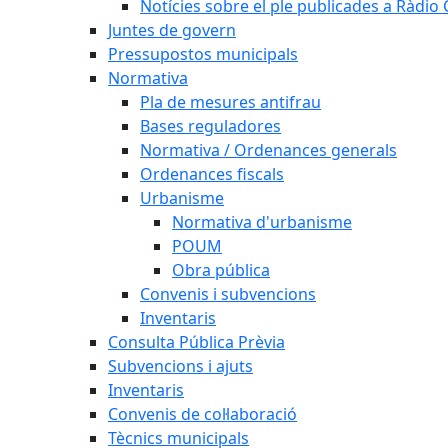
Notícies sobre el ple publicades a Ràdio C
Juntes de govern
Pressupostos municipals
Normativa
Pla de mesures antifrau
Bases reguladores
Normativa / Ordenances generals
Ordenances fiscals
Urbanisme
Normativa d'urbanisme
POUM
Obra pública
Convenis i subvencions
Inventaris
Consulta Pública Prèvia
Subvencions i ajuts
Inventaris
Convenis de col·laboració
Tècnics municipals