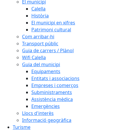
El municipi
Calella
Història
El municipi en xifres
Patrimoni cultural
Com arribar-hi
Transport públic
Guia de carrers / Plànol
Wifi Calella
Guia del municipi
Equipaments
Entitats i associacions
Empreses i comerços
Subministraments
Assistència mèdica
Emergències
Llocs d'interès
Informació geogràfica
Turisme