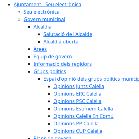
Ajuntament - Seu electrònica
Seu electrònica
Govern municipal
Alcaldia
Salutació de l'Alcalde
Alcaldia oberta
Àrees
Equip de govern
Informació dels regidors
Grups polítics
Espai d'opinió dels grups polítics munici
Opinions Junts Calella
Opinions ERC Calella
Opinions PSC Calella
Opinions Estimem Calella
Opinions Calella En Comú
Opinions PP Calella
Opinions CUP Calella
Plans de govern