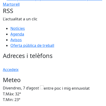
RSS
L'actualitat a un clic
Notícies
Agenda
Avisos
Oferta pública de treball
Adreces i telèfons
Accedeix
Meteo
Divendres, 7 d’agost
D
T.Màx: 32°
T
T.Min: 23°
T