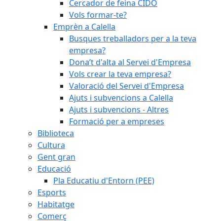
Cercador de feina CIDO
Vols formar-te?
Emprèn a Calella
Busques treballadors per a la teva
empresa?
Dona’t d'alta al Servei d'Empresa
Vols crear la teva empresa?
Valoració del Servei d'Empresa
Ajuts i subvencions a Calella
Ajuts i subvencions - Altres
Formació per a empreses
Biblioteca
Cultura
Gent gran
Educació
Pla Educatiu d'Entorn (PEE)
Esports
Habitatge
Comerç