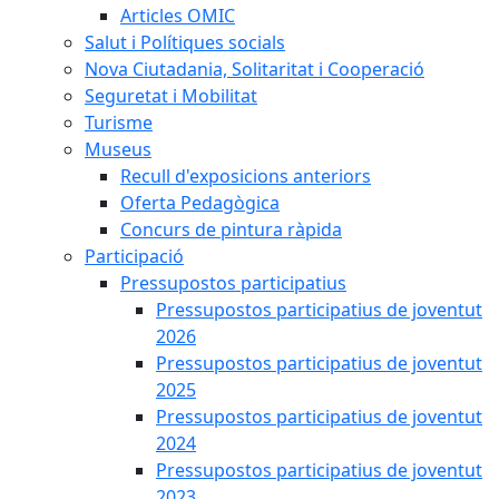
Articles OMIC
Salut i Polítiques socials
Nova Ciutadania, Solitaritat i Cooperació
Seguretat i Mobilitat
Turisme
Museus
Recull d'exposicions anteriors
Oferta Pedagògica
Concurs de pintura ràpida
Participació
Pressupostos participatius
Pressupostos participatius de joventut
2026
Pressupostos participatius de joventut
2025
Pressupostos participatius de joventut
2024
Pressupostos participatius de joventut
2023