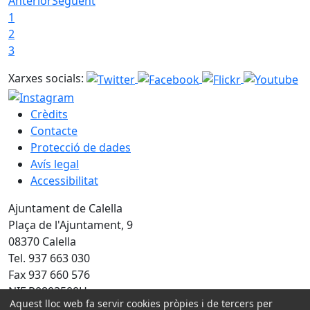
Anterior
Següent
1
2
3
Xarxes socials:
Crèdits
Contacte
Protecció de dades
Avís legal
Accessibilitat
Ajuntament de Calella
Plaça de l'Ajuntament, 9
08370 Calella
Tel. 937 663 030
Fax 937 660 576
NIF P0803500H
Aquest lloc web fa servir cookies pròpies i de tercers per