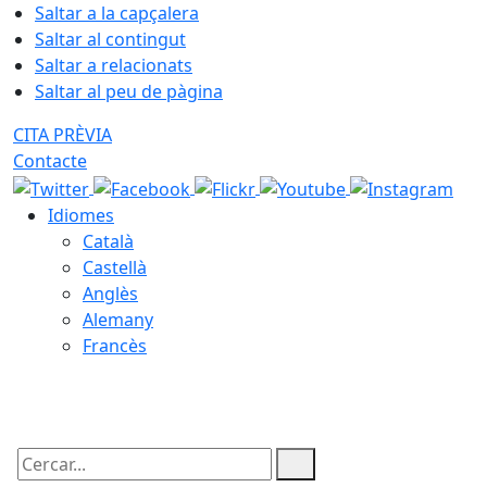
Saltar a la capçalera
Saltar al contingut
Saltar a relacionats
Saltar al peu de pàgina
CITA PRÈVIA
Contacte
Idiomes
Català
Castellà
Anglès
Alemany
Francès
07.08.2026 | 02:02
Cercar: