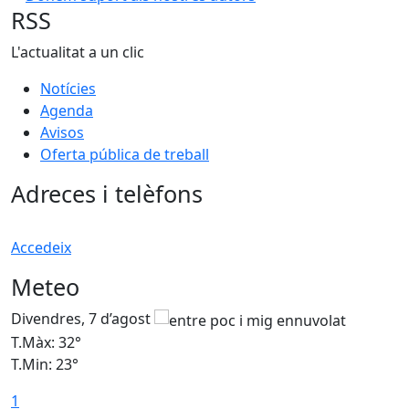
RSS
L'actualitat a un clic
Notícies
Agenda
Avisos
Oferta pública de treball
Adreces i telèfons
Accedeix
Meteo
Divendres, 7 d’agost
D
T.Màx: 32°
T
T.Min: 23°
T
1