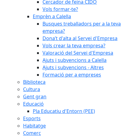
Cercador de feina CIDO
Vols formar-te?
Emprèn a Calella
Busques treballadors per a la teva
empresa?
Dona’t d'alta al Servei d'Empresa
Vols crear la teva empresa?
Valoració del Servei d'Empresa
Ajuts i subvencions a Calella
Ajuts i subvencions - Altres
Formació per a empreses
Biblioteca
Cultura
Gent gran
Educació
Pla Educatiu d'Entorn (PEE)
Esports
Habitatge
Comerç