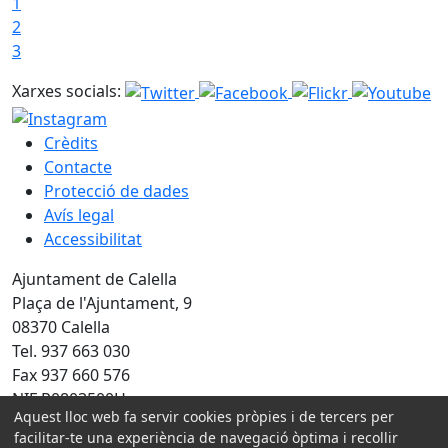
1
2
3
Xarxes socials:
Crèdits
Contacte
Protecció de dades
Avís legal
Accessibilitat
Ajuntament de Calella
Plaça de l'Ajuntament, 9
08370 Calella
Tel. 937 663 030
Fax 937 660 576
NIF P0803500H
Aquest lloc web fa servir cookies pròpies i de tercers per
Amb la col·laboració de:
facilitar-te una experiència de navegació òptima i recollir