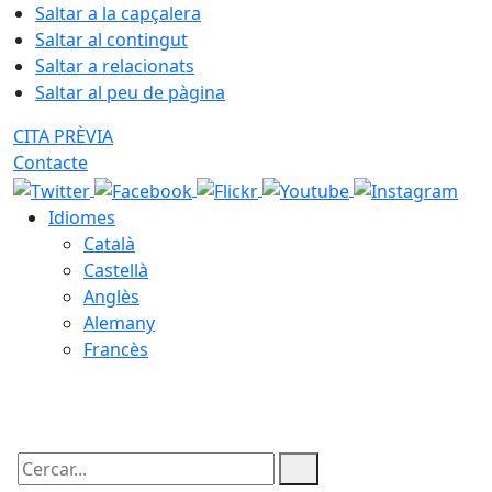
Saltar a la capçalera
Saltar al contingut
Saltar a relacionats
Saltar al peu de pàgina
CITA PRÈVIA
Contacte
Idiomes
Català
Castellà
Anglès
Alemany
Francès
07.08.2026 | 12:54
Cercar: