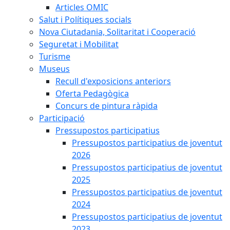
Articles OMIC
Salut i Polítiques socials
Nova Ciutadania, Solitaritat i Cooperació
Seguretat i Mobilitat
Turisme
Museus
Recull d'exposicions anteriors
Oferta Pedagògica
Concurs de pintura ràpida
Participació
Pressupostos participatius
Pressupostos participatius de joventut
2026
Pressupostos participatius de joventut
2025
Pressupostos participatius de joventut
2024
Pressupostos participatius de joventut
2023