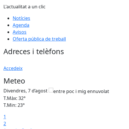
L'actualitat a un clic
Notícies
Agenda
Avisos
Oferta pública de treball
Adreces i telèfons
Accedeix
Meteo
Divendres, 7 d’agost
D
T.Màx: 32°
T
T.Min: 23°
T
1
2