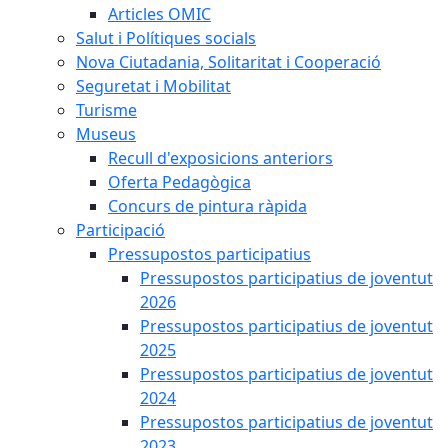
Articles OMIC
Salut i Polítiques socials
Nova Ciutadania, Solitaritat i Cooperació
Seguretat i Mobilitat
Turisme
Museus
Recull d'exposicions anteriors
Oferta Pedagògica
Concurs de pintura ràpida
Participació
Pressupostos participatius
Pressupostos participatius de joventut
2026
Pressupostos participatius de joventut
2025
Pressupostos participatius de joventut
2024
Pressupostos participatius de joventut
2023