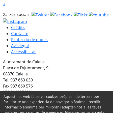
3
Xarxes socials:
Crèdits
Contacte
Protecció de dades
Avís legal
Accessibilitat
Ajuntament de Calella
Plaça de l'Ajuntament, 9
08370 Calella
Tel. 937 663 030
Fax 937 660 576
NIF P0803500H
Aquest lloc web fa servir cookies pròpies i de tercers per
Amb la col·laboració de:
facilitar-te una experiència de navegació òptima i recollir
informació anònima per millorar i adaptar-nos a les teves
preferències i pautes de navegació. Navegar sense acceptar