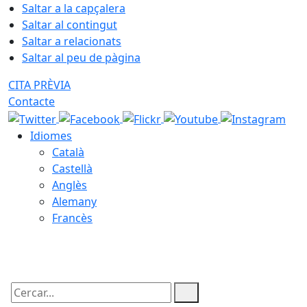
Saltar a la capçalera
Saltar al contingut
Saltar a relacionats
Saltar al peu de pàgina
CITA PRÈVIA
Contacte
Idiomes
Català
Castellà
Anglès
Alemany
Francès
06.08.2026 | 13:59
Cercar: