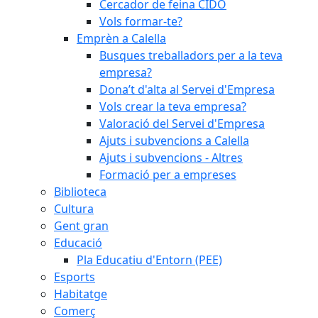
Cercador de feina CIDO
Vols formar-te?
Emprèn a Calella
Busques treballadors per a la teva
empresa?
Dona’t d'alta al Servei d'Empresa
Vols crear la teva empresa?
Valoració del Servei d'Empresa
Ajuts i subvencions a Calella
Ajuts i subvencions - Altres
Formació per a empreses
Biblioteca
Cultura
Gent gran
Educació
Pla Educatiu d'Entorn (PEE)
Esports
Habitatge
Comerç