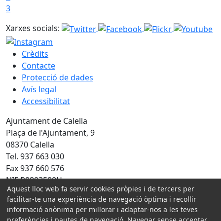
3
Xarxes socials:
Crèdits
Contacte
Protecció de dades
Avís legal
Accessibilitat
Ajuntament de Calella
Plaça de l'Ajuntament, 9
08370 Calella
Tel. 937 663 030
Fax 937 660 576
NIF P0803500H
Aquest lloc web fa servir cookies pròpies i de tercers per
Amb la col·laboració de:
facilitar-te una experiència de navegació òptima i recollir
informació anònima per millorar i adaptar-nos a les teves
preferències i pautes de navegació. Navegar sense acceptar