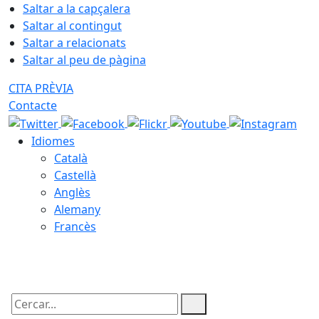
Saltar a la capçalera
Saltar al contingut
Saltar a relacionats
Saltar al peu de pàgina
CITA PRÈVIA
Contacte
Idiomes
Català
Castellà
Anglès
Alemany
Francès
08.08.2026 | 09:36
Cercar: