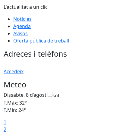
L'actualitat a un clic
Notícies
Agenda
Avisos
Oferta pública de treball
Adreces i telèfons
Accedeix
Meteo
Dissabte, 8 d’agost
D
T.Màx: 32°
T
T.Min: 24°
T
1
2