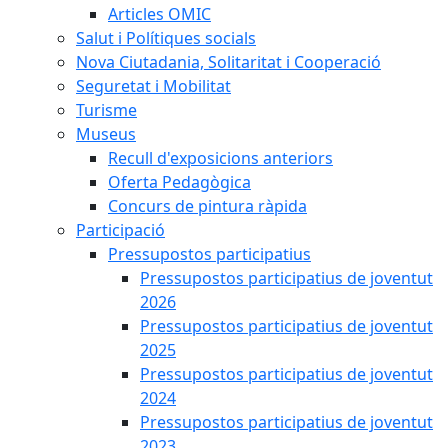
Articles OMIC
Salut i Polítiques socials
Nova Ciutadania, Solitaritat i Cooperació
Seguretat i Mobilitat
Turisme
Museus
Recull d'exposicions anteriors
Oferta Pedagògica
Concurs de pintura ràpida
Participació
Pressupostos participatius
Pressupostos participatius de joventut
2026
Pressupostos participatius de joventut
2025
Pressupostos participatius de joventut
2024
Pressupostos participatius de joventut
2023