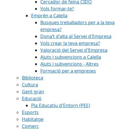
Cercador de feina CIDO
Vols formar-te?
Emprèn a Calella
Busques treballadors per a la teva
empresa?
Dona’t d'alta al Servei d'Empresa
Vols crear la teva empresa?
Valoració del Servei d'Empresa
Ajuts i subvencions a Calella
Ajuts i subvencions - Altres
Formació per a empreses
Biblioteca
Cultura
Gent gran
Educació
Pla Educatiu d'Entorn (PEE)
Esports
Habitatge
Comerç