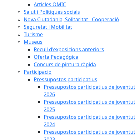
Articles OMIC
Salut i Polítiques socials
Nova Ciutadania, Solitaritat i Cooperació
Seguretat i Mobilitat
Turisme
Museus
Recull d'exposicions anteriors
Oferta Pedagògica
Concurs de pintura ràpida
Participació
Pressupostos participatius
Pressupostos participatius de joventut
2026
Pressupostos participatius de joventut
2025
Pressupostos participatius de joventut
2024
Pressupostos participatius de joventut
2023