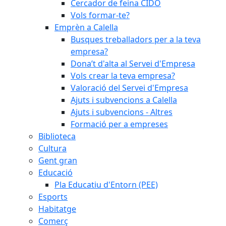
Cercador de feina CIDO
Vols formar-te?
Emprèn a Calella
Busques treballadors per a la teva
empresa?
Dona’t d'alta al Servei d'Empresa
Vols crear la teva empresa?
Valoració del Servei d'Empresa
Ajuts i subvencions a Calella
Ajuts i subvencions - Altres
Formació per a empreses
Biblioteca
Cultura
Gent gran
Educació
Pla Educatiu d'Entorn (PEE)
Esports
Habitatge
Comerç