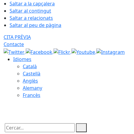
Saltar a la capçalera
Saltar al contingut
Saltar a relacionats
Saltar al peu de pàgina
CITA PRÈVIA
Contacte
Idiomes
Català
Castellà
Anglès
Alemany
Francès
08.08.2026 | 20:12
Cercar: