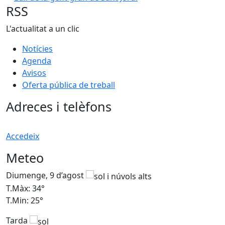
RSS
L'actualitat a un clic
Notícies
Agenda
Avisos
Oferta pública de treball
Adreces i telèfons
Accedeix
Meteo
Diumenge, 9 d’agost
D
T.Màx: 34°
T
T.Min: 25°
T
Tarda
T