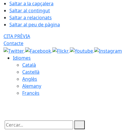
Saltar a la capçalera
Saltar al contingut
Saltar a relacionats
Saltar al peu de pàgina
CITA PRÈVIA
Contacte
Idiomes
Català
Castellà
Anglès
Alemany
Francès
07.08.2026 | 05:06
Cercar: