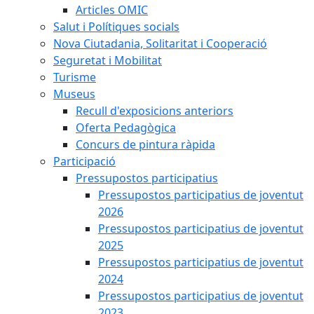
Articles OMIC
Salut i Polítiques socials
Nova Ciutadania, Solitaritat i Cooperació
Seguretat i Mobilitat
Turisme
Museus
Recull d'exposicions anteriors
Oferta Pedagògica
Concurs de pintura ràpida
Participació
Pressupostos participatius
Pressupostos participatius de joventut
2026
Pressupostos participatius de joventut
2025
Pressupostos participatius de joventut
2024
Pressupostos participatius de joventut
2023