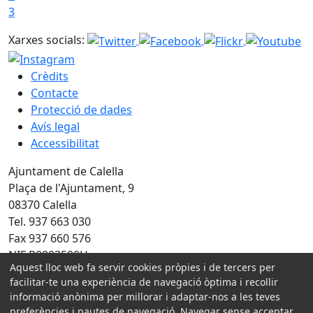
3
Xarxes socials:
Crèdits
Contacte
Protecció de dades
Avís legal
Accessibilitat
Ajuntament de Calella
Plaça de l'Ajuntament, 9
08370 Calella
Tel. 937 663 030
Fax 937 660 576
NIF P0803500H
Aquest lloc web fa servir cookies pròpies i de tercers per
Amb la col·laboració de:
facilitar-te una experiència de navegació òptima i recollir
informació anònima per millorar i adaptar-nos a les teves
preferències i pautes de navegació. Navegar sense acceptar