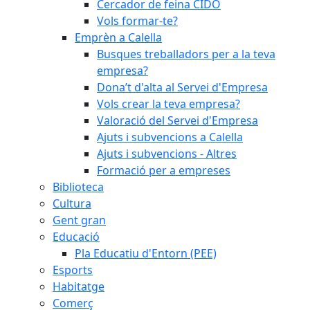
Cercador de feina CIDO
Vols formar-te?
Emprèn a Calella
Busques treballadors per a la teva
empresa?
Dona’t d'alta al Servei d'Empresa
Vols crear la teva empresa?
Valoració del Servei d'Empresa
Ajuts i subvencions a Calella
Ajuts i subvencions - Altres
Formació per a empreses
Biblioteca
Cultura
Gent gran
Educació
Pla Educatiu d'Entorn (PEE)
Esports
Habitatge
Comerç