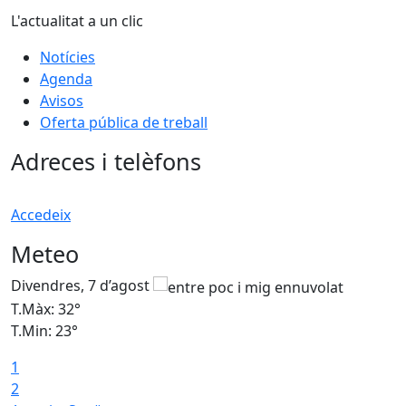
L'actualitat a un clic
Notícies
Agenda
Avisos
Oferta pública de treball
Adreces i telèfons
Accedeix
Meteo
Divendres, 7 d’agost
D
T.Màx: 32°
T
T.Min: 23°
T
1
2