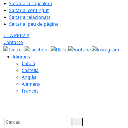
Saltar a la capçalera
Saltar al contingut
Saltar a relacionats
Saltar al peu de pàgina
CITA PRÈVIA
Contacte
Idiomes
Català
Castellà
Anglès
Alemany
Francès
07.08.2026 | 10:10
Cercar: