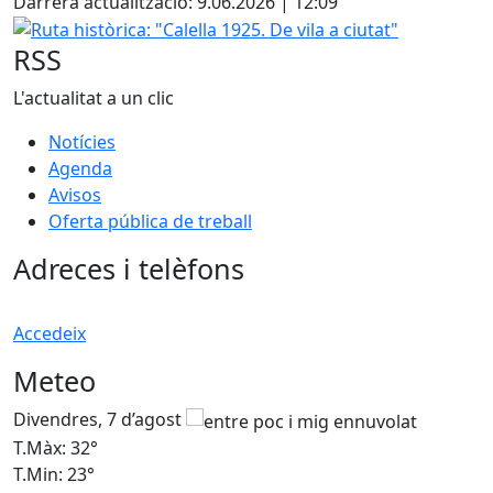
Darrera actualització: 9.06.2026 | 12:09
Ruta històrica: "Calella 1925. De vila a ciutat"
RSS
L'actualitat a un clic
Notícies
Agenda
Avisos
Oferta pública de treball
Adreces i telèfons
Accedeix
Meteo
Divendres, 7 d’agost
D
T.Màx: 32°
T
T.Min: 23°
T