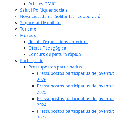
Articles OMIC
Salut i Polítiques socials
Nova Ciutadania, Solitaritat i Cooperació
Seguretat i Mobilitat
Turisme
Museus
Recull d'exposicions anteriors
Oferta Pedagògica
Concurs de pintura ràpida
Participació
Pressupostos participatius
Pressupostos participatius de joventut
2026
Pressupostos participatius de joventut
2025
Pressupostos participatius de joventut
2024
Pressupostos participatius de joventut
2023