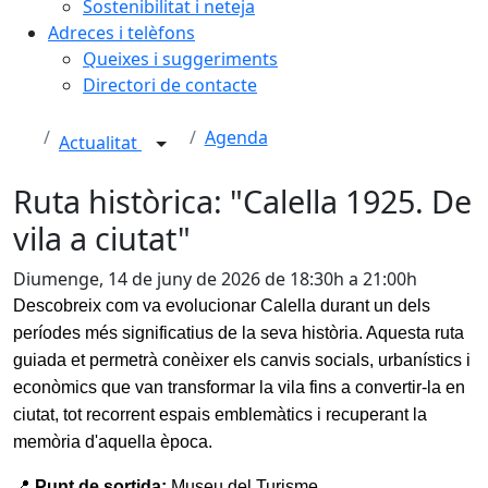
Sostenibilitat i neteja
Adreces i telèfons
Queixes i suggeriments
Directori de contacte
Agenda
Actualitat
Ruta històrica: "Calella 1925. De
vila a ciutat"
Diumenge, 14 de juny de 2026 de 18:30h a 21:00h
Descobreix com va evolucionar Calella durant un dels
períodes més significatius de la seva història. Aquesta ruta
guiada et permetrà conèixer els canvis socials, urbanístics i
econòmics que van transformar la vila fins a convertir-la en
ciutat, tot recorrent espais emblemàtics i recuperant la
memòria d'aquella època.
📍
Punt de sortida:
Museu del Turisme