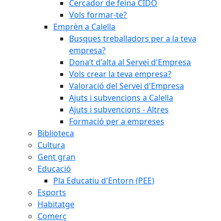
Cercador de feina CIDO
Vols formar-te?
Emprèn a Calella
Busques treballadors per a la teva
empresa?
Dona’t d'alta al Servei d'Empresa
Vols crear la teva empresa?
Valoració del Servei d'Empresa
Ajuts i subvencions a Calella
Ajuts i subvencions - Altres
Formació per a empreses
Biblioteca
Cultura
Gent gran
Educació
Pla Educatiu d'Entorn (PEE)
Esports
Habitatge
Comerç