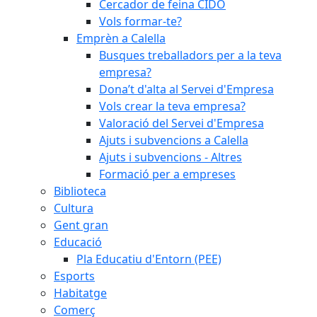
Cercador de feina CIDO
Vols formar-te?
Emprèn a Calella
Busques treballadors per a la teva
empresa?
Dona’t d'alta al Servei d'Empresa
Vols crear la teva empresa?
Valoració del Servei d'Empresa
Ajuts i subvencions a Calella
Ajuts i subvencions - Altres
Formació per a empreses
Biblioteca
Cultura
Gent gran
Educació
Pla Educatiu d'Entorn (PEE)
Esports
Habitatge
Comerç