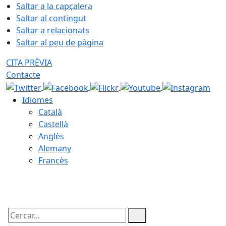
Saltar a la capçalera
Saltar al contingut
Saltar a relacionats
Saltar al peu de pàgina
CITA PRÈVIA
Contacte
Idiomes
Català
Castellà
Anglès
Alemany
Francès
07.08.2026 | 03:00
Cercar: