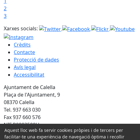
1
2
3
Xarxes socials:
Crèdits
Contacte
Protecció de dades
Avís legal
Accessibilitat
Ajuntament de Calella
Plaça de l'Ajuntament, 9
08370 Calella
Tel. 937 663 030
Fax 937 660 576
NIF P0803500H
Aquest lloc web fa servir cookies pròpies i de tercers per
Amb la col·laboració de:
facilitar-te una experiència de navegació òptima i recollir