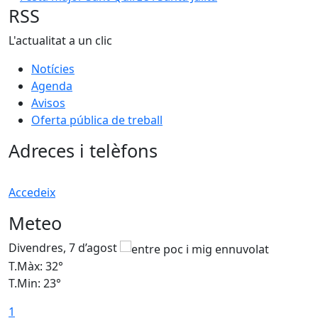
RSS
L'actualitat a un clic
Notícies
Agenda
Avisos
Oferta pública de treball
Adreces i telèfons
Accedeix
Meteo
Divendres, 7 d’agost
D
T.Màx: 32°
T
T.Min: 23°
T
1