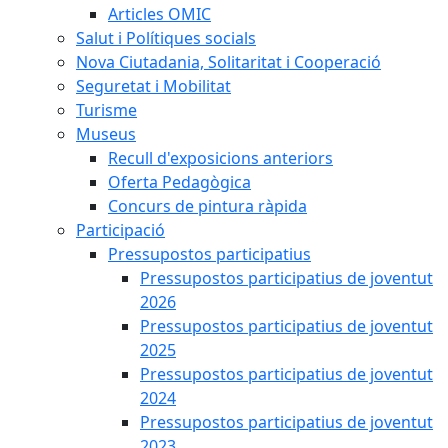
Articles OMIC
Salut i Polítiques socials
Nova Ciutadania, Solitaritat i Cooperació
Seguretat i Mobilitat
Turisme
Museus
Recull d'exposicions anteriors
Oferta Pedagògica
Concurs de pintura ràpida
Participació
Pressupostos participatius
Pressupostos participatius de joventut
2026
Pressupostos participatius de joventut
2025
Pressupostos participatius de joventut
2024
Pressupostos participatius de joventut
2023