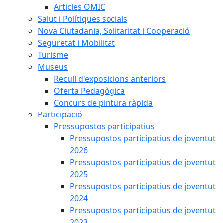
Articles OMIC
Salut i Polítiques socials
Nova Ciutadania, Solitaritat i Cooperació
Seguretat i Mobilitat
Turisme
Museus
Recull d'exposicions anteriors
Oferta Pedagògica
Concurs de pintura ràpida
Participació
Pressupostos participatius
Pressupostos participatius de joventut
2026
Pressupostos participatius de joventut
2025
Pressupostos participatius de joventut
2024
Pressupostos participatius de joventut
2023