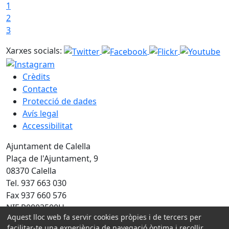
1
2
3
Xarxes socials:
Crèdits
Contacte
Protecció de dades
Avís legal
Accessibilitat
Ajuntament de Calella
Plaça de l'Ajuntament, 9
08370 Calella
Tel. 937 663 030
Fax 937 660 576
NIF P0803500H
Aquest lloc web fa servir cookies pròpies i de tercers per
Amb la col·laboració de:
facilitar-te una experiència de navegació òptima i recollir