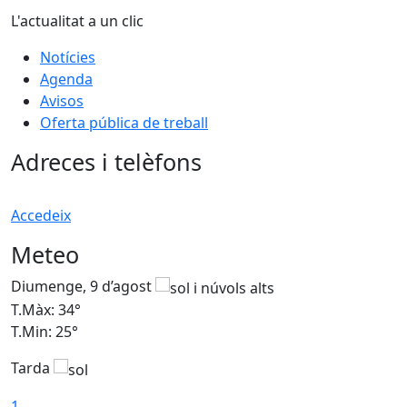
L'actualitat a un clic
Notícies
Agenda
Avisos
Oferta pública de treball
Adreces i telèfons
Accedeix
Meteo
Diumenge, 9 d’agost
D
T.Màx: 34°
T
T.Min: 25°
T
Tarda
T
1