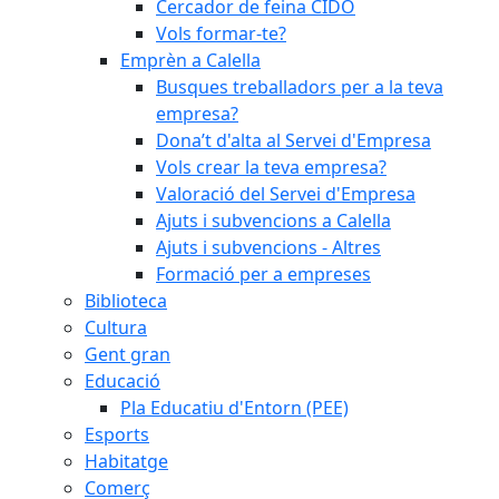
Cercador de feina CIDO
Vols formar-te?
Emprèn a Calella
Busques treballadors per a la teva
empresa?
Dona’t d'alta al Servei d'Empresa
Vols crear la teva empresa?
Valoració del Servei d'Empresa
Ajuts i subvencions a Calella
Ajuts i subvencions - Altres
Formació per a empreses
Biblioteca
Cultura
Gent gran
Educació
Pla Educatiu d'Entorn (PEE)
Esports
Habitatge
Comerç