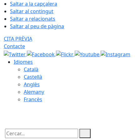
Saltar a la capçalera
Saltar al contingut
Saltar a relacionats
Saltar al peu de pàgina
CITA PRÈVIA
Contacte
Idiomes
Català
Castellà
Anglès
Alemany
Francès
09.08.2026 | 04:19
Cercar: