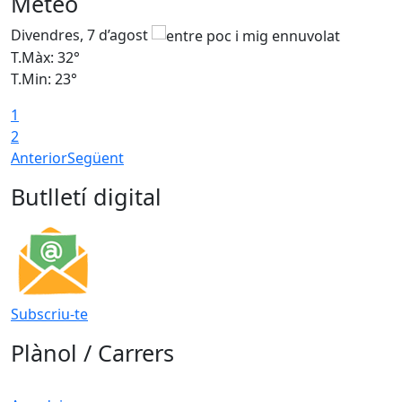
Meteo
Divendres, 7 d’agost
D
T.Màx: 32°
T
T.Min: 23°
T
1
2
Anterior
Següent
Butlletí digital
Subscriu-te
Plànol / Carrers