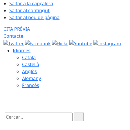
Saltar a la capçalera
Saltar al contingut
Saltar al peu de pàgina
CITA PRÈVIA
Contacte
Idiomes
Català
Castellà
Anglès
Alemany
Francès
06.08.2026 | 21:35
Cercar: