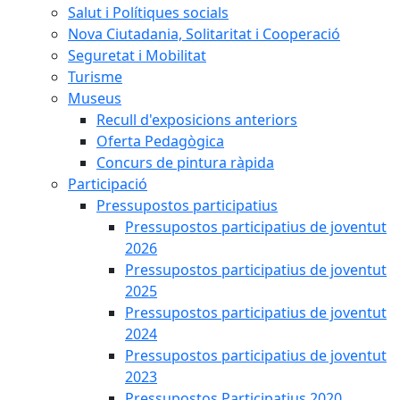
Salut i Polítiques socials
Nova Ciutadania, Solitaritat i Cooperació
Seguretat i Mobilitat
Turisme
Museus
Recull d'exposicions anteriors
Oferta Pedagògica
Concurs de pintura ràpida
Participació
Pressupostos participatius
Pressupostos participatius de joventut
2026
Pressupostos participatius de joventut
2025
Pressupostos participatius de joventut
2024
Pressupostos participatius de joventut
2023
Pressupostos Participatius 2020