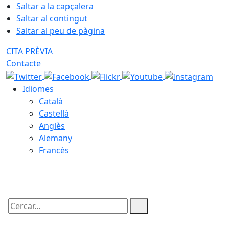
Saltar a la capçalera
Saltar al contingut
Saltar al peu de pàgina
CITA PRÈVIA
Contacte
Idiomes
Català
Castellà
Anglès
Alemany
Francès
06.08.2026 | 19:33
Cercar: