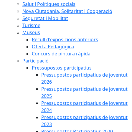
Salut i Polítiques socials
Nova Ciutadania, Solitaritat i Cooperació
Seguretat i Mobilitat
Turisme
Museus
Recull d'exposicions anteriors
Oferta Pedagògica
Concurs de pintura ràpida
Participació
Pressupostos participatius
Pressupostos participatius de joventut
2026
Pressupostos participatius de joventut
2025
Pressupostos participatius de joventut
2024
Pressupostos participatius de joventut
2023
Pressupostos Participatius 2020