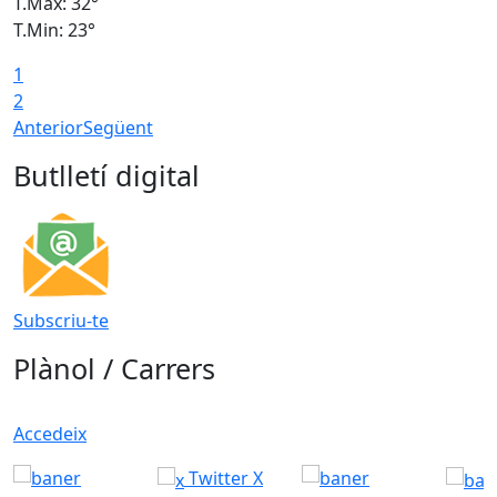
T.Màx: 32°
T
T.Min: 23°
T
1
2
Anterior
Següent
Butlletí digital
Subscriu-te
Plànol / Carrers
Accedeix
Twitter X