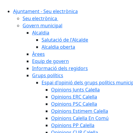
Ajuntament - Seu electrònica
Seu electrònica
Govern municipal
Alcaldia
Salutació de l'Alcalde
Alcaldia oberta
Àrees
Equip de govern
Informació dels regidors
Grups polítics
Espai d'opinió dels grups polítics munici
Opinions Junts Calella
Opinions ERC Calella
Opinions PSC Calella
Opinions Estimem Calella
Opinions Calella En Comú
Opinions PP Calella
Opinions CUP Calella