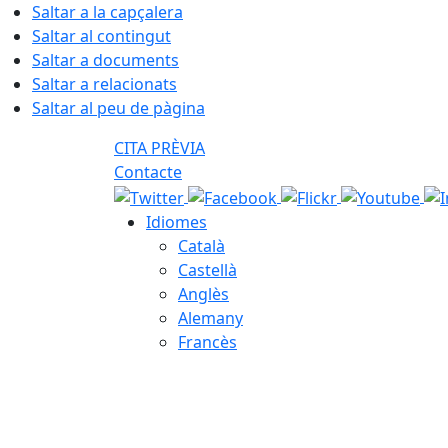
Saltar a la capçalera
Saltar al contingut
Saltar a documents
Saltar a relacionats
Saltar al peu de pàgina
CITA PRÈVIA
Contacte
Idiomes
Català
Castellà
Anglès
Alemany
Francès
08.08.2026 | 01:36