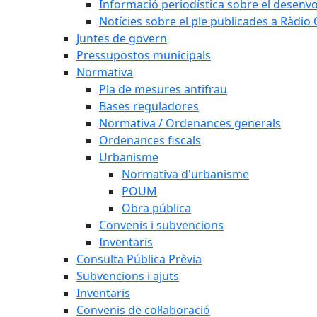
Informació periodística sobre el desenv
Notícies sobre el ple publicades a Ràdio C
Juntes de govern
Pressupostos municipals
Normativa
Pla de mesures antifrau
Bases reguladores
Normativa / Ordenances generals
Ordenances fiscals
Urbanisme
Normativa d'urbanisme
POUM
Obra pública
Convenis i subvencions
Inventaris
Consulta Pública Prèvia
Subvencions i ajuts
Inventaris
Convenis de col·laboració