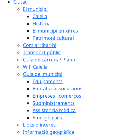
Ciutat
El municipi
Calella
Història
El municipi en xifres
Patrimoni cultural
Com arribar-hi
Transport públic
Guia de carrers / Plànol
Wifi Calella
Guia del municipi
Equipaments
Entitats i associacions
Empreses i comerços
Subministraments
Assistència mèdica
Emergències
Llocs d'interès
Informació geogràfica