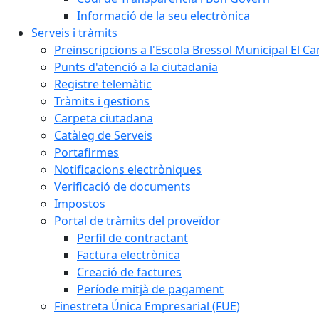
Informació de la seu electrònica
Serveis i tràmits
Preinscripcions a l'Escola Bressol Municipal El Ca
Punts d'atenció a la ciutadania
Registre telemàtic
Tràmits i gestions
Carpeta ciutadana
Catàleg de Serveis
Portafirmes
Notificacions electròniques
Verificació de documents
Impostos
Portal de tràmits del proveïdor
Perfil de contractant
Factura electrònica
Creació de factures
Període mitjà de pagament
Finestreta Única Empresarial (FUE)