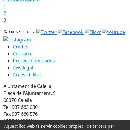
1
2
3
Xarxes socials:
Crèdits
Contacte
Protecció de dades
Avís legal
Accessibilitat
Ajuntament de Calella
Plaça de l'Ajuntament, 9
08370 Calella
Tel. 937 663 030
Fax 937 660 576
NIF P0803500H
Aquest lloc web fa servir cookies pròpies i de tercers per