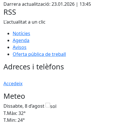
Darrera actualització: 23.01.2026 | 13:45
RSS
L'actualitat a un clic
Notícies
Agenda
Avisos
Oferta pública de treball
Adreces i telèfons
Accedeix
Meteo
Dissabte, 8 d’agost
D
T.Màx: 32°
T
T.Min: 24°
T