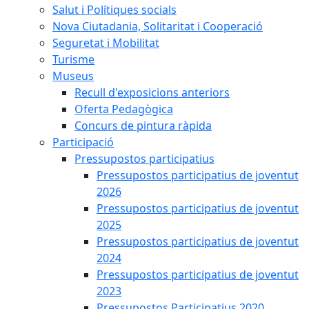
Salut i Polítiques socials
Nova Ciutadania, Solitaritat i Cooperació
Seguretat i Mobilitat
Turisme
Museus
Recull d'exposicions anteriors
Oferta Pedagògica
Concurs de pintura ràpida
Participació
Pressupostos participatius
Pressupostos participatius de joventut
2026
Pressupostos participatius de joventut
2025
Pressupostos participatius de joventut
2024
Pressupostos participatius de joventut
2023
Pressupostos Participatius 2020