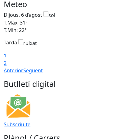
Meteo
Dijous, 6 d’agost
D
T.Màx: 31°
T
T.Min: 22°
T
Tarda
1
2
Anterior
Següent
Butlletí digital
Subscriu-te
Plànol / Carrers