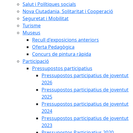
Salut i Polítiques socials
Nova Ciutadania, Solitaritat i Cooperació
Seguretat i Mobilitat
Turisme
Museus
Recull d'exposicions anteriors
Oferta Pedagògica
Concurs de pintura ràpida
Participació
Pressupostos participatius
Pressupostos participatius de joventut
2026
Pressupostos participatius de joventut
2025
Pressupostos participatius de joventut
2024
Pressupostos participatius de joventut
2023
Pressupostos Participatius 2020