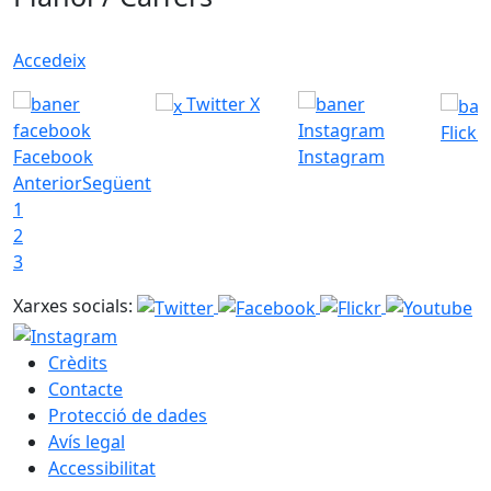
Accedeix
Twitter X
Flickr
Facebook
Instagram
Anterior
Següent
1
2
3
Xarxes socials:
Crèdits
Contacte
Protecció de dades
Avís legal
Accessibilitat