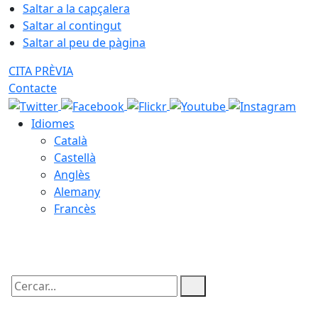
Saltar a la capçalera
Saltar al contingut
Saltar al peu de pàgina
CITA PRÈVIA
Contacte
Idiomes
Català
Castellà
Anglès
Alemany
Francès
06.08.2026 | 04:09
Cercar: