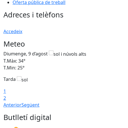
Oferta pública de treball
Adreces i telèfons
Accedeix
Meteo
Diumenge, 9 d’agost
D
T.Màx: 34°
T
T.Min: 25°
T
Tarda
T
1
2
Anterior
Següent
Butlletí digital