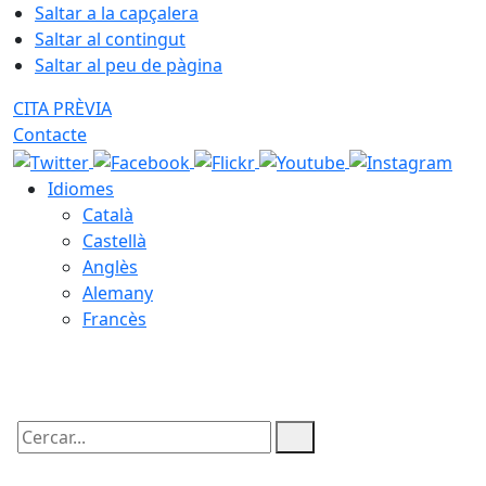
Saltar a la capçalera
Saltar al contingut
Saltar al peu de pàgina
CITA PRÈVIA
Contacte
Idiomes
Català
Castellà
Anglès
Alemany
Francès
08.08.2026 | 16:50
Cercar: