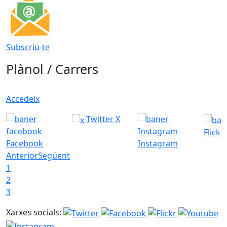
Subscriu-te
Plànol / Carrers
Accedeix
Twitter X
Flickr
Facebook
Instagram
Anterior
Següent
1
2
3
Xarxes socials: