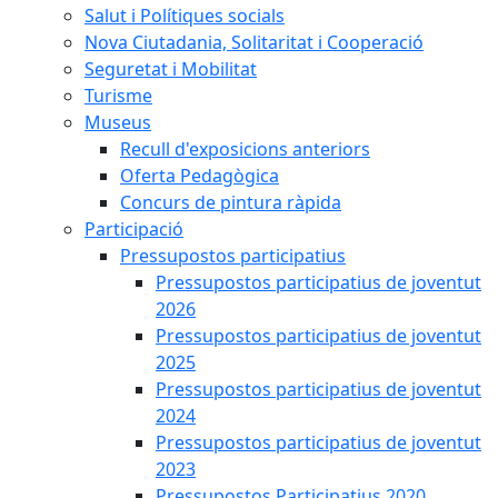
Salut i Polítiques socials
Nova Ciutadania, Solitaritat i Cooperació
Seguretat i Mobilitat
Turisme
Museus
Recull d'exposicions anteriors
Oferta Pedagògica
Concurs de pintura ràpida
Participació
Pressupostos participatius
Pressupostos participatius de joventut
2026
Pressupostos participatius de joventut
2025
Pressupostos participatius de joventut
2024
Pressupostos participatius de joventut
2023
Pressupostos Participatius 2020